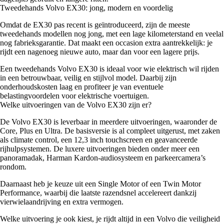
Tweedehands Volvo EX30: jong, modern en voordelig
Omdat de EX30 pas recent is geïntroduceerd, zijn de meeste
tweedehands modellen nog jong, met een lage kilometerstand en veelal
nog fabrieksgarantie. Dat maakt een occasion extra aantrekkelijk: je
rijdt een nagenoeg nieuwe auto, maar dan voor een lagere prijs.
Een tweedehands Volvo EX30 is ideaal voor wie elektrisch wil rijden
in een betrouwbaar, veilig en stijlvol model. Daarbij zijn
onderhoudskosten laag en profiteer je van eventuele
belastingvoordelen voor elektrische voertuigen.
Welke uitvoeringen van de Volvo EX30 zijn er?
De Volvo EX30 is leverbaar in meerdere uitvoeringen, waaronder de
Core, Plus en Ultra. De basisversie is al compleet uitgerust, met zaken
als climate control, een 12,3 inch touchscreen en geavanceerde
rijhulpsystemen. De luxere uitvoeringen bieden onder meer een
panoramadak, Harman Kardon-audiosysteem en parkeercamera’s
rondom.
Daarnaast heb je keuze uit een Single Motor of een Twin Motor
Performance, waarbij die laatste razendsnel accelereert dankzij
vierwielaandrijving en extra vermogen.
Welke uitvoering je ook kiest, je rijdt altijd in een Volvo die veiligheid