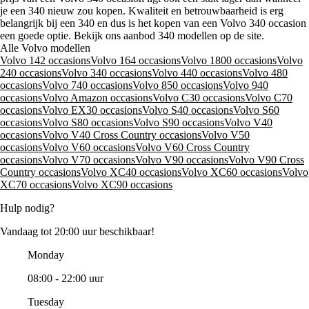
je een 340 nieuw zou kopen. Kwaliteit en betrouwbaarheid is erg
belangrijk bij een 340 en dus is het kopen van een Volvo 340 occasion
een goede optie. Bekijk ons aanbod 340 modellen op de site.
Alle Volvo modellen
Volvo 142 occasions
Volvo 164 occasions
Volvo 1800 occasions
Volvo
240 occasions
Volvo 340 occasions
Volvo 440 occasions
Volvo 480
occasions
Volvo 740 occasions
Volvo 850 occasions
Volvo 940
occasions
Volvo Amazon occasions
Volvo C30 occasions
Volvo C70
occasions
Volvo EX30 occasions
Volvo S40 occasions
Volvo S60
occasions
Volvo S80 occasions
Volvo S90 occasions
Volvo V40
occasions
Volvo V40 Cross Country occasions
Volvo V50
occasions
Volvo V60 occasions
Volvo V60 Cross Country
occasions
Volvo V70 occasions
Volvo V90 occasions
Volvo V90 Cross
Country occasions
Volvo XC40 occasions
Volvo XC60 occasions
Volvo
XC70 occasions
Volvo XC90 occasions
Hulp nodig?
Vandaag tot 20:00 uur beschikbaar!
Monday
08:00 - 22:00 uur
Tuesday