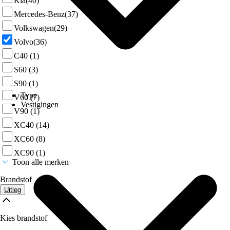
Kia
(40)
Mercedes-Benz
(37)
Volkswagen
(29)
Volvo
(36)
C40
(1)
S60
(3)
S90
(1)
Type
V60
(7)
Vestigingen
V90
(1)
XC40
(14)
XC60
(8)
XC90
(1)
Toon alle merken
Brandstof
Uitleg
Kies brandstof