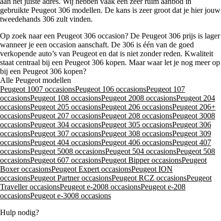
aan het juiste adres. Wij hebben vaak een zeer ruim aanbod in
gebruikte Peugeot 306 modellen. De kans is zeer groot dat je hier jouw
tweedehands 306 zult vinden.
Op zoek naar een Peugeot 306 occasion? De Peugeot 306 prijs is lager
wanneer je een occasion aanschaft. De 306 is één van de goed
verkopende auto’s van Peugeot en dat is niet zonder reden. Kwaliteit
staat centraal bij een Peugeot 306 kopen. Maar waar let je nog meer op
bij een Peugeot 306 kopen?
Alle Peugeot modellen
Peugeot 1007 occasions
Peugeot 106 occasions
Peugeot 107
occasions
Peugeot 108 occasions
Peugeot 2008 occasions
Peugeot 204
occasions
Peugeot 205 occasions
Peugeot 206 occasions
Peugeot 206+
occasions
Peugeot 207 occasions
Peugeot 208 occasions
Peugeot 3008
occasions
Peugeot 304 occasions
Peugeot 305 occasions
Peugeot 306
occasions
Peugeot 307 occasions
Peugeot 308 occasions
Peugeot 309
occasions
Peugeot 404 occasions
Peugeot 406 occasions
Peugeot 407
occasions
Peugeot 5008 occasions
Peugeot 504 occasions
Peugeot 508
occasions
Peugeot 607 occasions
Peugeot Bipper occasions
Peugeot
Boxer occasions
Peugeot Expert occasions
Peugeot ION
occasions
Peugeot Partner occasions
Peugeot RCZ occasions
Peugeot
Traveller occasions
Peugeot e-2008 occasions
Peugeot e-208
occasions
Peugeot e-3008 occasions
Hulp nodig?