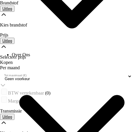
Brandstof
Uitleg
Kies brandstof
Prijs
Uitleg
Over Ons
Selecteer prijs
Kopen
Per maand
Tot maximaal (€)
BTW verrekenbaar
(0)
Marge
(0)
Transmissie
Uitleg