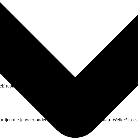
 zelf repareren? Lees dan onze handige blogartikelen.
artijen die je weer onderweg helpen zonder lidmaatschap. Welke? Lees h