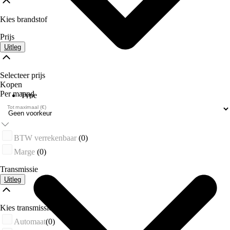
Kies brandstof
Prijs
Uitleg
Selecteer prijs
Kopen
Per maand
Type
Vestigingen
Tot maximaal (€)
BTW verrekenbaar
(0)
Marge
(0)
Transmissie
Uitleg
Kies transmissie
Automaat
(0)