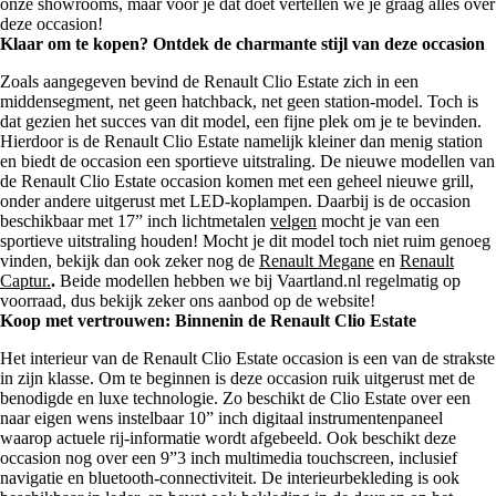
onze showrooms, maar voor je dat doet vertellen we je graag alles over
deze occasion!
Klaar om te kopen? Ontdek de charmante stijl van deze occasion
Zoals aangegeven bevind de Renault Clio Estate zich in een
middensegment, net geen hatchback, net geen station-model. Toch is
dat gezien het succes van dit model, een fijne plek om je te bevinden.
Hierdoor is de Renault Clio Estate namelijk kleiner dan menig station
en biedt de occasion een sportieve uitstraling. De nieuwe modellen van
de Renault Clio Estate occasion komen met een geheel nieuwe grill,
onder andere uitgerust met LED-koplampen. Daarbij is de occasion
beschikbaar met 17” inch lichtmetalen
velgen
mocht je van een
sportieve uitstraling houden! Mocht je dit model toch niet ruim genoeg
vinden, bekijk dan ook zeker nog de
Renault Megane
en
Renault
Captur.
.
Beide modellen hebben we bij Vaartland.nl regelmatig op
voorraad, dus bekijk zeker ons aanbod op de website!
Koop met vertrouwen: Binnenin de Renault Clio Estate
Het interieur van de Renault Clio Estate occasion is een van de strakste
in zijn klasse. Om te beginnen is deze occasion ruik uitgerust met de
benodigde en luxe technologie. Zo beschikt de Clio Estate over een
naar eigen wens instelbaar 10” inch digitaal instrumentenpaneel
waarop actuele rij-informatie wordt afgebeeld. Ook beschikt deze
occasion nog over een 9”3 inch multimedia touchscreen, inclusief
navigatie en bluetooth-connectiviteit. De interieurbekleding is ook