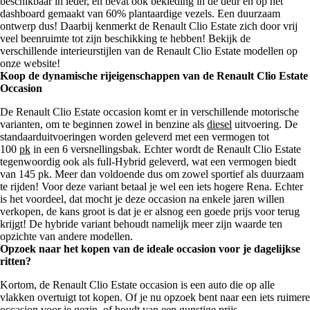
beschikbaar in leder, en bevat ook bekleding in de deur en op het
dashboard gemaakt van 60% plantaardige vezels. Een duurzaam
ontwerp dus! Daarbij kenmerkt de Renault Clio Estate zich door vrij
veel beenruimte tot zijn beschikking te hebben! Bekijk de
verschillende interieurstijlen van de Renault Clio Estate modellen op
onze website!
Koop de dynamische rijeigenschappen van de Renault Clio Estate
Occasion
De Renault Clio Estate occasion komt er in verschillende motorische
varianten, om te beginnen zowel in benzine als
diesel
uitvoering. De
standaarduitvoeringen worden geleverd met een vermogen tot
100
pk
in een 6 versnellingsbak. Echter wordt de Renault Clio Estate
tegenwoordig ook als full-Hybrid geleverd, wat een vermogen biedt
van 145 pk. Meer dan voldoende dus om zowel sportief als duurzaam
te rijden! Voor deze variant betaal je wel een iets hogere Rena. Echter
is het voordeel, dat mocht je deze occasion na enkele jaren willen
verkopen, de kans groot is dat je er alsnog een goede prijs voor terug
krijgt! De hybride variant behoudt namelijk meer zijn waarde ten
opzichte van andere modellen.
Opzoek naar het kopen van de ideale occasion voor je dagelijkse
ritten?
Kortom, de Renault Clio Estate occasion is een auto die op alle
vlakken overtuigt tot kopen. Of je nu opzoek bent naar een iets ruimere
occasion voor je gezin, of houdt van een gunstige prijs-