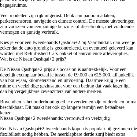
bagageruimte.
Veel modellen zijn rijk uitgerust. Denk aan panoramadaken,
parkeersensoren, navigatie en climate control. De meeste uitvoeringen
zijn voorzien van een zuinige benzine- of dieselmotor, met voldoende
vermogen en gunstig verbruik.
Kies je voor een tweedehands Qashqai+2 bij Vaartland.nl, dan weet je
zeker dat de auto grondig is gecontroleerd, en eventueel geleverd kan
worden met Refurbished Cars-pakket of aanvullende afleveropties.
Wat is de Nissan Qashqai+2 prijs?
De Nissan Qashqai+2 prijs als occasion is aantrekkelijk. Voor een
degelijk exemplaar betaal je tussen de €9.000 en €15.000, afhankelijk
van bouwjaar, kilometerstand en uitvoering. Daarmee krijg je een
ruime en veelzijdige gezinsauto, voor een bedrag dat vaak lager ligt
dan bij vergelijkbare zevenzitters van andere merken.
Bovendien is het onderhoud goed te overzien en zijn onderdelen prima
beschikbaar. Dit maakt het ook op langere termijn een betaalbare
keuze.
Nissan Qashqai+2 tweedehands: vertrouwd en veelzijdig
Een Nissan Qashqai+2 tweedehands kopen is populair bij gezinnen die
flexibiliteit nodig hebben. De neerklapbare derde zitrij biedt extra