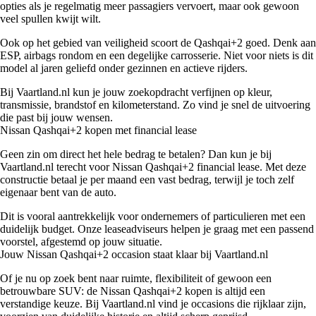
opties als je regelmatig meer passagiers vervoert, maar ook gewoon
veel spullen kwijt wilt.
Ook op het gebied van veiligheid scoort de Qashqai+2 goed. Denk aan
ESP, airbags rondom en een degelijke carrosserie. Niet voor niets is dit
model al jaren geliefd onder gezinnen en actieve rijders.
Bij Vaartland.nl kun je jouw zoekopdracht verfijnen op kleur,
transmissie, brandstof en kilometerstand. Zo vind je snel de uitvoering
die past bij jouw wensen.
Nissan Qashqai+2 kopen met financial lease
Geen zin om direct het hele bedrag te betalen? Dan kun je bij
Vaartland.nl terecht voor Nissan Qashqai+2 financial lease. Met deze
constructie betaal je per maand een vast bedrag, terwijl je toch zelf
eigenaar bent van de auto.
Dit is vooral aantrekkelijk voor ondernemers of particulieren met een
duidelijk budget. Onze leaseadviseurs helpen je graag met een passend
voorstel, afgestemd op jouw situatie.
Jouw Nissan Qashqai+2 occasion staat klaar bij Vaartland.nl
Of je nu op zoek bent naar ruimte, flexibiliteit of gewoon een
betrouwbare SUV: de Nissan Qashqai+2 kopen is altijd een
verstandige keuze. Bij Vaartland.nl vind je occasions die rijklaar zijn,