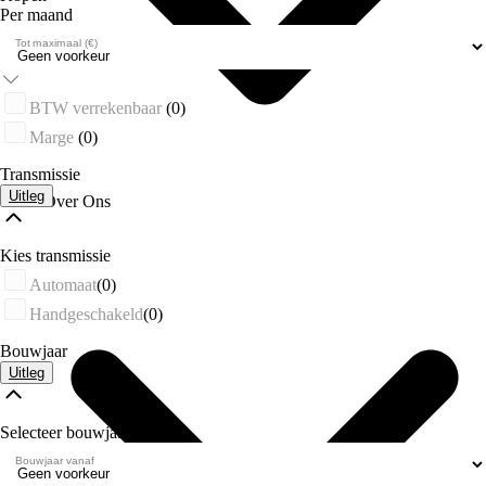
Per maand
Tot maximaal (€)
BTW verrekenbaar
(0)
Marge
(0)
Transmissie
Uitleg
Over Ons
Kies transmissie
Automaat
(0)
Handgeschakeld
(0)
Bouwjaar
Uitleg
Selecteer bouwjaar
Bouwjaar vanaf