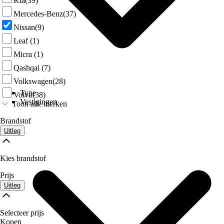
Kia
(39)
Mercedes-Benz
(37)
Nissan
(9)
Leaf
(1)
Micra
(1)
Qashqai
(7)
Volkswagen
(28)
Type
Volvo
(38)
Vestigingen
Toon alle merken
Brandstof
Uitleg
Kies brandstof
Prijs
Uitleg
Selecteer prijs
Kopen