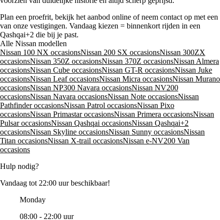
voorzien van duidelijke historie en altijd scherp geprijsd.
Plan een proefrit, bekijk het aanbod online of neem contact op met een
van onze vestigingen. Vandaag kiezen = binnenkort rijden in een
Qashqai+2 die bij je past.
Alle Nissan modellen
Nissan 100 NX occasions
Nissan 200 SX occasions
Nissan 300ZX
occasions
Nissan 350Z occasions
Nissan 370Z occasions
Nissan Almera
occasions
Nissan Cube occasions
Nissan GT-R occasions
Nissan Juke
occasions
Nissan Leaf occasions
Nissan Micra occasions
Nissan Murano
occasions
Nissan NP300 Navara occasions
Nissan NV200
occasions
Nissan Navara occasions
Nissan Note occasions
Nissan
Pathfinder occasions
Nissan Patrol occasions
Nissan Pixo
occasions
Nissan Primastar occasions
Nissan Primera occasions
Nissan
Pulsar occasions
Nissan Qashqai occasions
Nissan Qashqai+2
occasions
Nissan Skyline occasions
Nissan Sunny occasions
Nissan
Titan occasions
Nissan X-trail occasions
Nissan e-NV200 Van
occasions
Hulp nodig?
Vandaag tot 22:00 uur beschikbaar!
Monday
08:00 - 22:00 uur