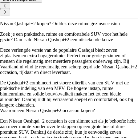
Nissan Qashqai+2 kopen? Ontdek deze ruime gezinsoccasion
Zoek je een praktische, ruime en comfortabele SUV voor het hele
gezin? Dan is de Nissan Qashqai+2 een uitstekende keuze.
Deze verlengde versie van de populaire Qashqai biedt zeven
zitplaatsen en extra bagageruimte. Perfect voor grote gezinnen of
mensen die regelmatig met meerdere passagiers onderweg zijn. Bij
Vaartland.nl vind je regelmatig een scherp geprijsde Nissan Qashqai+2
occasion, rijklaar en direct leverbaar.
De Qashqai+2 combineert het stoere uiterlijk van een SUV met de
praktische indeling van een MPV. De hogere instap, ruime
binnenruimte en solide bouwkwaliteit maken het tot een ideale
allrounder. Daarbij rijdt hij verrassend soepel en comfortabel, ook bij
langere afstanden.
Waarom een Nissan Qashqai+2 occasion kopen?
Een Nissan Qashqai+2 occasion is een slimme zet als je behoefte hebt
aan meer ruimte zonder over te stappen op een grote bus of dure
premium SUV. Dankzij de derde zitrij kun je eenvoudig zeven
personen kwijt, en klap je die stoelen neer, dan heb je een zee van