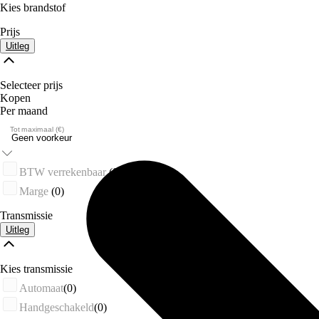
Kies brandstof
Prijs
Uitleg
Selecteer prijs
Kopen
Per maand
Tot maximaal (€)
BTW verrekenbaar
(0)
Marge
(0)
Transmissie
Uitleg
Kies transmissie
Automaat
(0)
Handgeschakeld
(0)