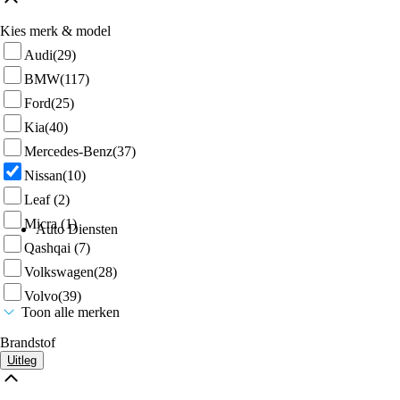
Kies merk & model
Audi
(29)
BMW
(117)
Ford
(25)
Kia
(40)
Mercedes-Benz
(37)
Nissan
(10)
Leaf
(2)
Micra
(1)
Auto Diensten
Qashqai
(7)
Volkswagen
(28)
Volvo
(39)
Toon alle merken
Brandstof
Uitleg