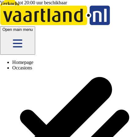
Vandaag tot 20:00 uur beschikbaar
5 vestigingen
en hier
online
Verkocht
Open main menu
Homepage
Occasions