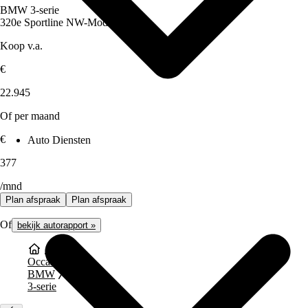
BMW 3-serie
320e Sportline NW-Model Aut.
Koop v.a.
€
22.945
Of per maand
€
Auto Diensten
377
/mnd
Plan afspraak
Plan afspraak
Of
bekijk autorapport »
Occasions
BMW
3-serie