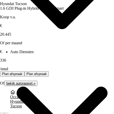
Hyundai Tucson
1.6 GDI Plug-in Hybrid Comfort Smart
Koop v.a.
€
20.445
Of per maand
€
Auto Diensten
336
/mnd
Plan afspraak
Plan afspraak
Of
bekijk autorapport »
Occasions
Hyundai
Tucson