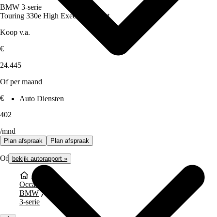
BMW 3-serie
Touring 330e High Executive Sport
Koop v.a.
€
24.445
Of per maand
€
Auto Diensten
402
/mnd
Plan afspraak
Plan afspraak
Of
bekijk autorapport »
Occasions
BMW
3-serie