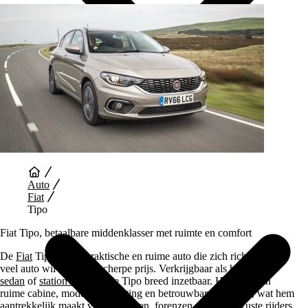
Auto Diensten
Auto
Fiat
Tipo
Fiat Tipo, betaalbare middenklasser met ruimte en comfort
De
Fiat
Tipo is een praktische en ruime auto die zich richt op wie
veel auto wil voor een scherpe prijs. Verkrijgbaar als
hatchback
,
sedan
of
stationwagen
is de Tipo breed inzetbaar. Hij biedt een
ruime cabine, moderne uitrusting en betrouwbare techniek, wat hem
aantrekkelijk maakt voor gezinnen, forenzen en prijsbewuste rijders