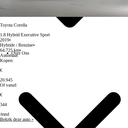
Toyota Corolla
1.8 Hybrid Executive Sport
2019
•
Hybride / Benzine
•
64.725 km
•
Over Ons
Automaat
Kopen:
€
20.945
Of vanaf:
€
344
/mnd
Bekijk deze auto »