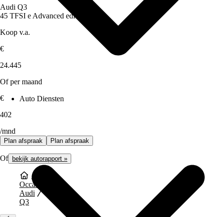
Audi Q3
45 TFSI e Advanced edition Aut.
Koop v.a.
€
24.445
Of per maand
€
Auto Diensten
402
/mnd
Plan afspraak
Plan afspraak
Of
bekijk autorapport »
Occasions
Audi
Q3