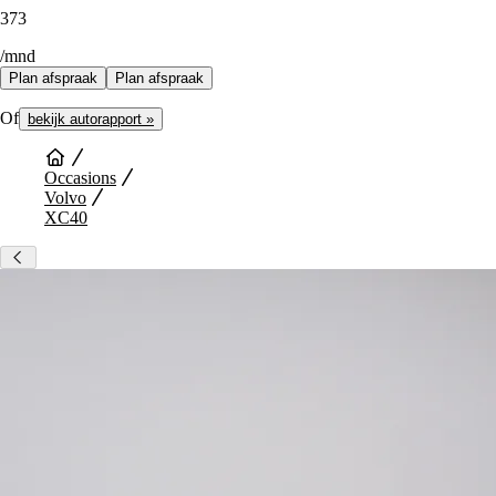
373
/mnd
Plan afspraak
Plan afspraak
Of
bekijk autorapport »
Occasions
Volvo
XC40
Auto Diensten