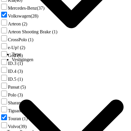
Kia
(40)
Mercedes-Benz
(37)
Volkswagen
(28)
Arteon
(2)
Arteon Shooting Brake
(1)
CrossPolo
(1)
e-Up!
(2)
Type
Golf
(6)
Vestigingen
ID.3
(1)
ID.4
(3)
ID.5
(1)
Passat
(5)
Polo
(3)
Sharan
(1)
Tiguan
(1)
Touran
(1)
Volvo
(39)