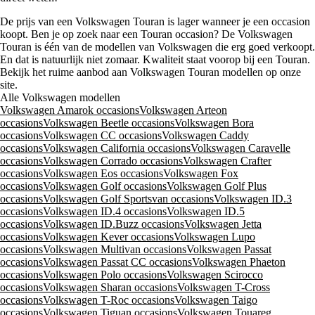
De prijs van een Volkswagen Touran is lager wanneer je een occasion
koopt. Ben je op zoek naar een Touran occasion? De Volkswagen
Touran is één van de modellen van Volkswagen die erg goed verkoopt.
En dat is natuurlijk niet zomaar. Kwaliteit staat voorop bij een Touran.
Bekijk het ruime aanbod aan Volkswagen Touran modellen op onze
site.
Alle Volkswagen modellen
Volkswagen Amarok occasions
Volkswagen Arteon
occasions
Volkswagen Beetle occasions
Volkswagen Bora
occasions
Volkswagen CC occasions
Volkswagen Caddy
occasions
Volkswagen California occasions
Volkswagen Caravelle
occasions
Volkswagen Corrado occasions
Volkswagen Crafter
occasions
Volkswagen Eos occasions
Volkswagen Fox
occasions
Volkswagen Golf occasions
Volkswagen Golf Plus
occasions
Volkswagen Golf Sportsvan occasions
Volkswagen ID.3
occasions
Volkswagen ID.4 occasions
Volkswagen ID.5
occasions
Volkswagen ID.Buzz occasions
Volkswagen Jetta
occasions
Volkswagen Kever occasions
Volkswagen Lupo
occasions
Volkswagen Multivan occasions
Volkswagen Passat
occasions
Volkswagen Passat CC occasions
Volkswagen Phaeton
occasions
Volkswagen Polo occasions
Volkswagen Scirocco
occasions
Volkswagen Sharan occasions
Volkswagen T-Cross
occasions
Volkswagen T-Roc occasions
Volkswagen Taigo
occasions
Volkswagen Tiguan occasions
Volkswagen Touareg