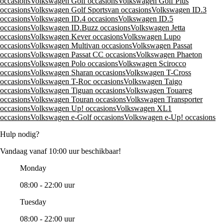
occasions
Volkswagen Golf occasions
Volkswagen Golf Plus
occasions
Volkswagen Golf Sportsvan occasions
Volkswagen ID.3
occasions
Volkswagen ID.4 occasions
Volkswagen ID.5
occasions
Volkswagen ID.Buzz occasions
Volkswagen Jetta
occasions
Volkswagen Kever occasions
Volkswagen Lupo
occasions
Volkswagen Multivan occasions
Volkswagen Passat
occasions
Volkswagen Passat CC occasions
Volkswagen Phaeton
occasions
Volkswagen Polo occasions
Volkswagen Scirocco
occasions
Volkswagen Sharan occasions
Volkswagen T-Cross
occasions
Volkswagen T-Roc occasions
Volkswagen Taigo
occasions
Volkswagen Tiguan occasions
Volkswagen Touareg
occasions
Volkswagen Touran occasions
Volkswagen Transporter
occasions
Volkswagen Up! occasions
Volkswagen XL1
occasions
Volkswagen e-Golf occasions
Volkswagen e-Up! occasions
Hulp nodig?
Vandaag vanaf 10:00 uur beschikbaar!
Monday
08:00 - 22:00 uur
Tuesday
08:00 - 22:00 uur