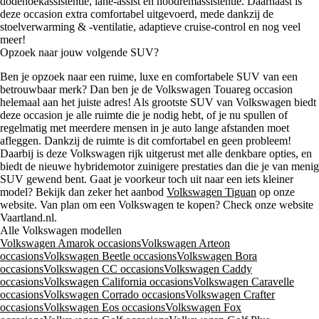
dodehoekassistentie, lane-assist en noodremassistentie. Daarnaast is
deze occasion extra comfortabel uitgevoerd, mede dankzij de
stoelverwarming & -ventilatie, adaptieve cruise-control en nog veel
meer!
Opzoek naar jouw volgende SUV?
Ben je opzoek naar een ruime, luxe en comfortabele SUV van een
betrouwbaar merk? Dan ben je de Volkswagen Touareg occasion
helemaal aan het juiste adres! Als grootste SUV van Volkswagen biedt
deze occasion je alle ruimte die je nodig hebt, of je nu spullen of
regelmatig met meerdere mensen in je auto lange afstanden moet
afleggen. Dankzij de ruimte is dit comfortabel en geen probleem!
Daarbij is deze Volkswagen rijk uitgerust met alle denkbare opties, en
biedt de nieuwe hybridemotor zuinigere prestaties dan die je van menig
SUV gewend bent. Gaat je voorkeur toch uit naar een iets kleiner
model? Bekijk dan zeker het aanbod
Volkswagen Tiguan
op onze
website. Van plan om een Volkswagen te kopen? Check onze website
Vaartland.nl.
Alle Volkswagen modellen
Volkswagen Amarok occasions
Volkswagen Arteon
occasions
Volkswagen Beetle occasions
Volkswagen Bora
occasions
Volkswagen CC occasions
Volkswagen Caddy
occasions
Volkswagen California occasions
Volkswagen Caravelle
occasions
Volkswagen Corrado occasions
Volkswagen Crafter
occasions
Volkswagen Eos occasions
Volkswagen Fox