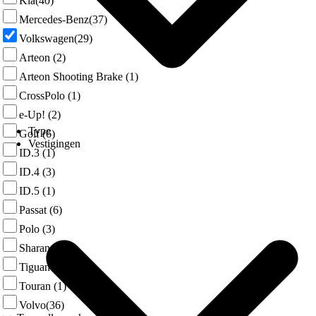
Kia
(40)
Mercedes-Benz
(37)
Volkswagen
(29)
Arteon
(2)
Arteon Shooting Brake
(1)
CrossPolo
(1)
e-Up!
(2)
Type
Golf
(6)
Vestigingen
ID.3
(1)
ID.4
(3)
ID.5
(1)
Passat
(6)
Polo
(3)
Sharan
(1)
Tiguan
(1)
Touran
(1)
Volvo
(36)