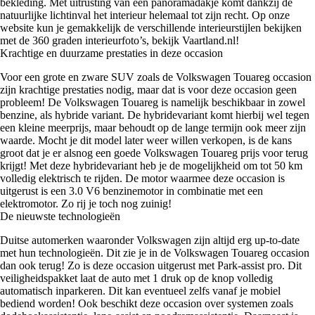
bekleding. Met uitrusting van een panoramadakje komt dankzij de
natuurlijke lichtinval het interieur helemaal tot zijn recht. Op onze
website kun je gemakkelijk de verschillende interieurstijlen bekijken
met de 360 graden interieurfoto’s, bekijk Vaartland.nl!
Krachtige en duurzame prestaties in deze occasion
Voor een grote en zware SUV zoals de Volkswagen Touareg occasion
zijn krachtige prestaties nodig, maar dat is voor deze occasion geen
probleem! De Volkswagen Touareg is namelijk beschikbaar in zowel
benzine, als hybride variant. De hybridevariant komt hierbij wel tegen
een kleine meerprijs, maar behoudt op de lange termijn ook meer zijn
waarde. Mocht je dit model later weer willen verkopen, is de kans
groot dat je er alsnog een goede Volkswagen Touareg prijs voor terug
krijgt! Met deze hybridevariant heb je de mogelijkheid om tot 50 km
volledig elektrisch te rijden. De motor waarmee deze occasion is
uitgerust is een 3.0 V6 benzinemotor in combinatie met een
elektromotor. Zo rij je toch nog zuinig!
De nieuwste technologieën
Duitse automerken waaronder Volkswagen zijn altijd erg up-to-date
met hun technologieën. Dit zie je in de Volkswagen Touareg occasion
dan ook terug! Zo is deze occasion uitgerust met Park-assist pro. Dit
veiligheidspakket laat de auto met 1 druk op de knop volledig
automatisch inparkeren. Dit kan eventueel zelfs vanaf je mobiel
bediend worden! Ook beschikt deze occasion over systemen zoals