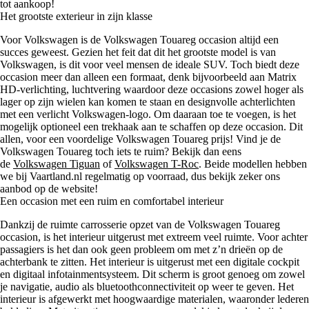
tot aankoop!
Het grootste exterieur in zijn klasse
Voor Volkswagen is de Volkswagen Touareg occasion altijd een
succes geweest. Gezien het feit dat dit het grootste model is van
Volkswagen, is dit voor veel mensen de ideale SUV. Toch biedt deze
occasion meer dan alleen een formaat, denk bijvoorbeeld aan Matrix
HD-verlichting, luchtvering waardoor deze occasions zowel hoger als
lager op zijn wielen kan komen te staan en designvolle achterlichten
met een verlicht Volkswagen-logo. Om daaraan toe te voegen, is het
mogelijk optioneel een trekhaak aan te schaffen op deze occasion. Dit
allen, voor een voordelige Volkswagen Touareg prijs! Vind je de
Volkswagen Touareg toch iets te ruim? Bekijk dan eens
de
Volkswagen Tiguan
of
Volkswagen T-Roc
. Beide modellen hebben
we bij Vaartland.nl regelmatig op voorraad, dus bekijk zeker ons
aanbod op de website!
Een occasion met een ruim en comfortabel interieur
Dankzij de ruimte carrosserie opzet van de Volkswagen Touareg
occasion, is het interieur uitgerust met extreem veel ruimte. Voor achter
passagiers is het dan ook geen probleem om met z’n drieën op de
achterbank te zitten. Het interieur is uitgerust met een digitale cockpit
en digitaal infotainmentsysteem. Dit scherm is groot genoeg om zowel
je navigatie, audio als bluetoothconnectiviteit op weer te geven. Het
interieur is afgewerkt met hoogwaardige materialen, waaronder lederen