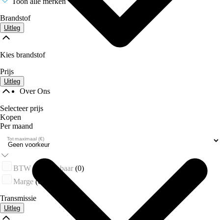
Toon alle merken
Brandstof
Uitleg
Kies brandstof
Prijs
Uitleg
Over Ons
Selecteer prijs
Kopen
Per maand
Tot maximaal (€)
BTW verrekenbaar
(0)
Marge
(0)
Transmissie
Uitleg