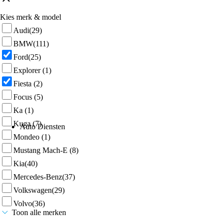
Kies merk & model
Audi
(29)
BMW
(111)
Ford
(25)
Explorer
(1)
Fiesta
(2)
Focus
(5)
Ka
(1)
Kuga
(7)
Auto Diensten
Mondeo
(1)
Mustang Mach-E
(8)
Kia
(40)
Mercedes-Benz
(37)
Volkswagen
(29)
Volvo
(36)
Toon alle merken