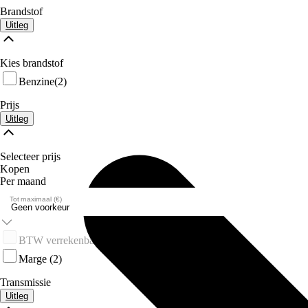
Brandstof
Uitleg
Kies brandstof
Benzine
(2)
Prijs
Uitleg
Selecteer prijs
Kopen
Per maand
Tot maximaal (€)
BTW verrekenbaar
(0)
Marge
(2)
Transmissie
Uitleg