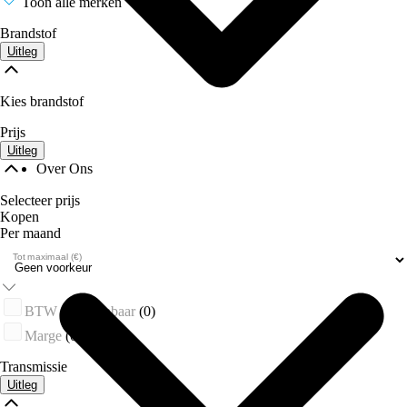
Toon alle merken
Brandstof
Uitleg
Kies brandstof
Prijs
Uitleg
Over Ons
Selecteer prijs
Kopen
Per maand
Tot maximaal (€)
BTW verrekenbaar
(0)
Marge
(0)
Transmissie
Uitleg