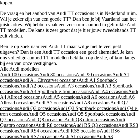
kopen.
De vraag en het aanbod van Audi TT occasions is in Nederland ruim.
Wil je zeker zijn van een goede TT? Dan ben je bij Vaartland aan het
juiste adres. Wij hebben vaak een zeer ruim aanbod in gebruikte Audi
TT modellen. De kans is zeer groot dat je hier jouw tweedehands TT
zult vinden.
Ben je op zoek naar een Audi TT maar wil je niet te veel geld
uitgeven? Dan is een Audi TT occasion een goed alternatief. Je kan
ons volledige aanbod TT modellen bekijken op de site, of kom langs
bij een van onze vestigingen.
Alle Audi modellen
Audi 100 occasions
Audi 80 occasions
Audi 90 occasions
Audi A1
occasions
Audi A1 Citycarver occasions
Audi A1 Sportback
occasions
Audi A2 occasions
Audi A3 occasions
Audi A3 Sportback
occasions
Audi A3 Sportback e-tron occasions
Audi A4 occasions
Audi
A4 Allroad occasions
Audi A5 occasions
Audi A6 occasions
Audi A6
Allroad occasions
Audi A7 occasions
Audi A8 occasions
Audi Q2
occasions
Audi Q3 occasions
Audi Q3 Sportback occasions
Audi Q4 e-
tron occasions
Audi Q5 occasions
Audi Q5 Sportback occasions
Audi
Q7 occasions
Audi Q8 occasions
Audi Q8 e-tron occasions
Audi
Quattro occasions
Audi R8 occasions
Audi RS Q3 occasions
Audi RS3
occasions
Audi RS4 occasions
Audi RS5 occasions
Audi RS6
occasions
Audi RS7 occasions
Audi S1 occasions
Audi S3