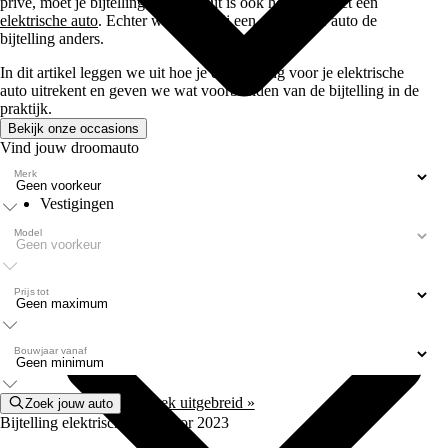
privé, moet je bijtelling betalen. Dit is ook het geval met een
elektrische auto
. Echter werkt het bij een elektrische auto de
bijtelling anders.
In dit artikel leggen we uit hoe je de bijtelling voor je elektrische
auto uitrekent en geven we wat voorbeelden van de bijtelling in de
praktijk.
Bekijk onze occasions
Vind jouw droomauto
Merk
Type
Vestigingen
Model
Prijs tot
Bouwjaar vanaf
Of zoek uitgebreid »
Zoek jouw auto
Bijtelling elektrische auto voor 2023