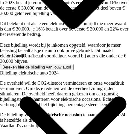
In 2023 betaal je voor elektrische auto’s een bijtelling van 16% over
de eerste € 30.000 van de cataloguswaarde. Voor het deel boven €
30.000 geldt een bijtelling van 22%.
Dit betekent dat als je een elektrische occasion rijdt die meer waard
is dan € 30.000, je 16% betaalt over de eerste € 30.000 en 22% over
het resterende bedrag.
Deze bijtelling wordt bij je inkomen opgeteld, waardoor je meer
belasting betaalt als je de auto ook privé gebruikt. Dit maakt
Over Ons
elektrisch rijden fiscaal voordeliger, vooral bij auto’s die onder de €
30.000 blijven.
Bereken hier de bijtelling van jouw auto!
Bijtelling elektrische auto 2024
De overheid wil de CO2-uitstoot verminderen en onze voetafdruk
verminderen. Om deze redenen wil de overheid zuinig rijden
stimuleren. De overheid heeft daarom gekozen om een gunstig
bijtellingstarief te hanteren voor elektrische occasions. Echter
verhoogt de overheid het bijtellingspercentage steeds een beetje.
De bijtelling voor een
elektrische occasion
tenaamgesteld in 2024
is hetzelfde als die van 2023.
Vaartland's zoekhulp