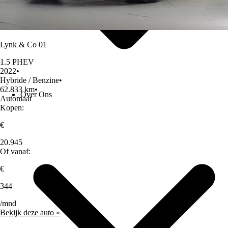
Lynk & Co 01
1.5 PHEV
2022
•
Hybride / Benzine
•
62.833 km
•
Over Ons
Automaat
Kopen:
€
20.945
Of vanaf:
€
344
/mnd
Bekijk deze auto »