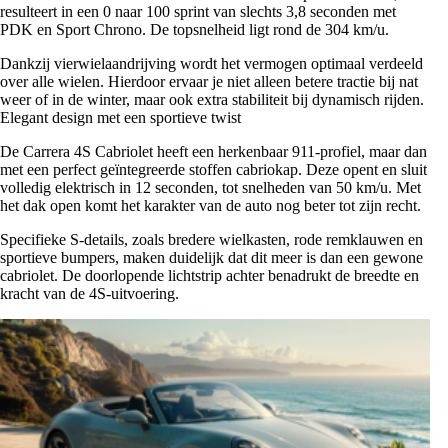
resulteert in een 0 naar 100 sprint van slechts 3,8 seconden met
PDK en Sport Chrono. De topsnelheid ligt rond de 304 km/u.
Dankzij vierwielaandrijving wordt het vermogen optimaal verdeeld
over alle wielen. Hierdoor ervaar je niet alleen betere tractie bij nat
weer of in de winter, maar ook extra stabiliteit bij dynamisch rijden.
Elegant design met een sportieve twist
De Carrera 4S Cabriolet heeft een herkenbaar 911-profiel, maar dan
met een perfect geïntegreerde stoffen cabriokap. Deze opent en sluit
volledig elektrisch in 12 seconden, tot snelheden van 50 km/u. Met
het dak open komt het karakter van de auto nog beter tot zijn recht.
Specifieke S-details, zoals bredere wielkasten, rode remklauwen en
sportieve bumpers, maken duidelijk dat dit meer is dan een gewone
cabriolet. De doorlopende lichtstrip achter benadrukt de breedte en
kracht van de 4S-uitvoering.