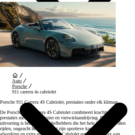
Auto Diensten
Auto
Porsche
911 carrera 4s cabriolet
Porsche 911 Carrera 4S Cabriolet, prestaties onder elk klimaat
De Porsche 911 Carrera 4S Cabriolet combineert krachtige
prestaties met open rijplezier en vierwielaandrijving. Deze
uitvoering is bedoeld voor liefhebbers die het hele jaar door willen
rijden, ongeacht het weer. Met zijn sportieve karakter, luxe
afwerking en extra grip is de 4S Cabriolet een perfecte mix van