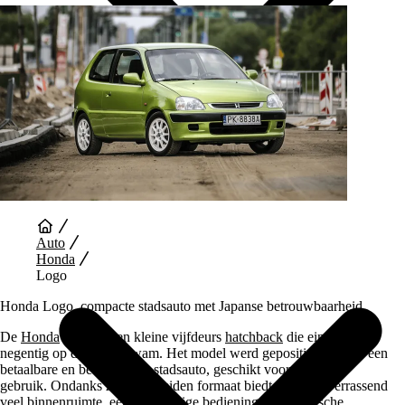
Auto Diensten
Auto
Honda
Logo
Honda Logo, compacte stadsauto met Japanse betrouwbaarheid
De
Honda
Logo is een kleine vijfdeurs
hatchback
die eind jaren
negentig op de markt kwam. Het model werd gepositioneerd als een
betaalbare en betrouwbare stadsauto, geschikt voor dagelijks
gebruik. Ondanks zijn bescheiden formaat biedt de Logo verrassend
veel binnenruimte, een eenvoudige bediening en de typische