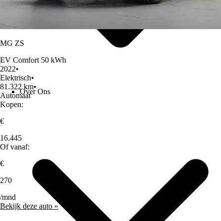
MG ZS
EV Comfort 50 kWh
2022
•
Elektrisch
•
81.322 km
•
Over Ons
Automaat
Kopen:
€
16.445
Of vanaf:
€
270
/mnd
Bekijk deze auto »