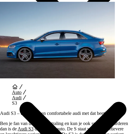
Auto Diensten
Auto
Audi
S3
Audi S3 – Rijden in een comfortabele audi met dat beetje meer
Ben je fan van de
Audi
uitstraling en kun je ook snelheid waarderen
dan is de
Audi S3
de perfecte auto. De S staat voor de sportievere