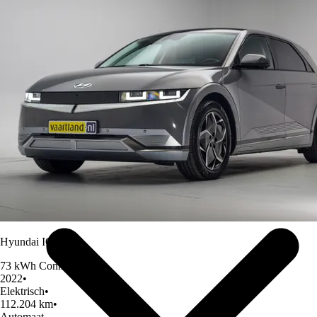
Over Ons
Hyundai IONIQ 5
73 kWh Connect
2022
•
Elektrisch
•
112.204 km
•
Automaat