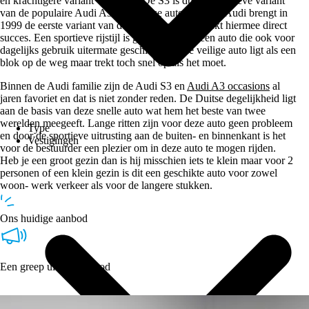
en krachtigere variant van Audi. De S3 is dus de sportieve variant
van de populaire Audi A3. De Duitse autofabrikant Audi brengt in
1999 de eerste variant van de S3 op markt en boekt hiermee direct
succes. Een sportieve rijstijl is geïntegreerd in een auto die ook voor
dagelijks gebruik uitermate geschikt is. Deze veilige auto ligt als een
blok op de weg maar trekt toch snel op als het moet.
Binnen de Audi familie zijn de Audi S3 en
Audi A3 occasions
al
jaren favoriet en dat is niet zonder reden. De Duitse degelijkheid ligt
aan de basis van deze snelle auto wat hem het beste van twee
werelden meegeeft. Lange ritten zijn voor deze auto geen probleem
Type
en door de sportieve uitrusting aan de buiten- en binnenkant is het
Vestigingen
voor de bestuurder een plezier om in deze auto te mogen rijden.
Heb je een groot gezin dan is hij misschien iets te klein maar voor 2
personen of een klein gezin is dit een geschikte auto voor zowel
woon- werk verkeer als voor de langere stukken.
Ons huidige aanbod
Een greep uit ons aanbod