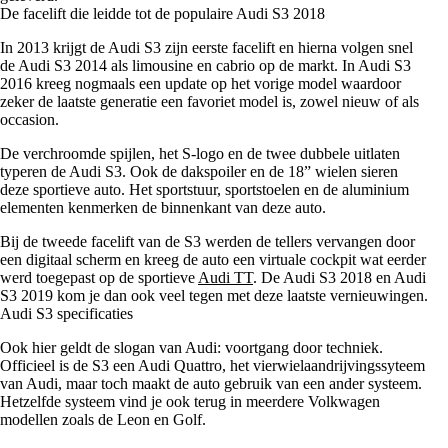
De facelift die leidde tot de populaire Audi S3 2018
In 2013 krijgt de Audi S3 zijn eerste facelift en hierna volgen snel
de Audi S3 2014 als limousine en cabrio op de markt. In Audi S3
2016 kreeg nogmaals een update op het vorige model waardoor
zeker de laatste generatie een favoriet model is, zowel nieuw of als
occasion.
De verchroomde spijlen, het S-logo en de twee dubbele uitlaten
typeren de Audi S3. Ook de dakspoiler en de 18” wielen sieren
deze sportieve auto. Het sportstuur, sportstoelen en de aluminium
elementen kenmerken de binnenkant van deze auto.
Bij de tweede facelift van de S3 werden de tellers vervangen door
een digitaal scherm en kreeg de auto een virtuale cockpit wat eerder
werd toegepast op de sportieve
Audi TT
. De Audi S3 2018 en Audi
S3 2019 kom je dan ook veel tegen met deze laatste vernieuwingen.
Audi S3 specificaties
Ook hier geldt de slogan van Audi: voortgang door techniek.
Officieel is de S3 een Audi Quattro, het vierwielaandrijvingssyteem
van Audi, maar toch maakt de auto gebruik van een ander systeem.
Hetzelfde systeem vind je ook terug in meerdere Volkwagen
modellen zoals de Leon en Golf.