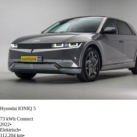
Hyundai IONIQ 5
73 kWh Connect
2022
•
Elektrisch
•
112.204 km
•