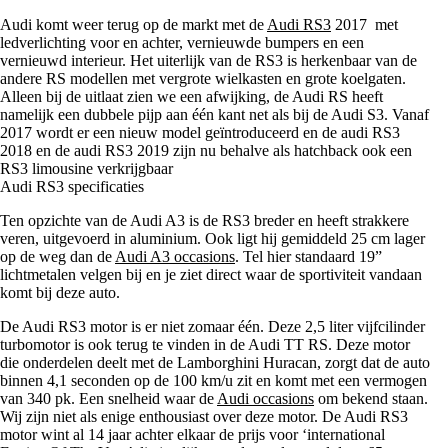
Audi komt weer terug op de markt met de
Audi RS3
2017 met
ledverlichting voor en achter, vernieuwde bumpers en een
vernieuwd interieur. Het uiterlijk van de RS3 is herkenbaar van de
andere RS modellen met vergrote wielkasten en grote koelgaten.
Alleen bij de uitlaat zien we een afwijking, de Audi RS heeft
namelijk een dubbele pijp aan één kant net als bij de Audi S3. Vanaf
2017 wordt er een nieuw model geïntroduceerd en de audi RS3
2018 en de audi RS3 2019 zijn nu behalve als hatchback ook een
RS3 limousine verkrijgbaar
Audi RS3 specificaties
Ten opzichte van de Audi A3 is de RS3 breder en heeft strakkere
veren, uitgevoerd in aluminium. Ook ligt hij gemiddeld 25 cm lager
op de weg dan de
Audi A3 occasions
. Tel hier standaard 19”
lichtmetalen velgen bij en je ziet direct waar de sportiviteit vandaan
komt bij deze auto.
De Audi RS3 motor is er niet zomaar één. Deze 2,5 liter vijfcilinder
turbomotor is ook terug te vinden in de Audi TT RS. Deze motor
die onderdelen deelt met de Lamborghini Huracan, zorgt dat de auto
binnen 4,1 seconden op de 100 km/u zit en komt met een vermogen
van 340 pk. Een snelheid waar de
Audi occasions
om bekend staan.
Wij zijn niet als enige enthousiast over deze motor. De Audi RS3
motor wint al 14 jaar achter elkaar de prijs voor ‘international