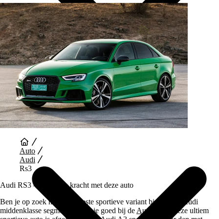
Auto Diensten
Auto
Audi
Rs3
Audi RS3 – Zakelijke kracht met deze auto
Ben je op zoek naar de meeste sportieve variant binnen het Audi
middenklasse segment dan zit je goed bij de
Audi RS3
. Deze ultiem