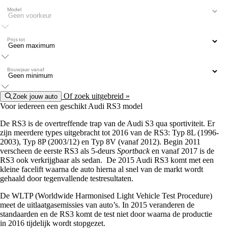
Model
Prijs tot
Bouwjaar vanaf
Of zoek uitgebreid »
Zoek jouw auto
Voor iedereen een geschikt Audi RS3 model
De RS3 is de overtreffende trap van de Audi S3 qua sportiviteit. Er
zijn meerdere types uitgebracht tot 2016 van de RS3: Typ 8L (1996-
2003), Typ 8P (2003/12) en Typ 8V (vanaf 2012). Begin 2011
verscheen de eerste RS3 als 5-deurs
Sportback
en vanaf 2017 is de
RS3 ook verkrijgbaar als sedan. De 2015 Audi RS3 komt met een
kleine facelift waarna de auto hierna al snel van de markt wordt
gehaald door tegenvallende testresultaten.
De WLTP (Worldwide Harmonised Light Vehicle Test Procedure)
meet de uitlaatgasemissies van auto’s. In 2015 veranderen de
standaarden en de RS3 komt de test niet door waarna de productie
in 2016 tijdelijk wordt stopgezet.