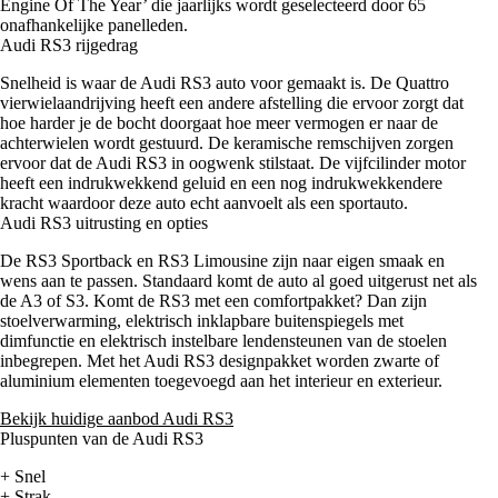
Engine Of The Year’ die jaarlijks wordt geselecteerd door 65
onafhankelijke panelleden.
Audi RS3 rijgedrag
Snelheid is waar de Audi RS3 auto voor gemaakt is. De Quattro
vierwielaandrijving heeft een andere afstelling die ervoor zorgt dat
hoe harder je de bocht doorgaat hoe meer vermogen er naar de
achterwielen wordt gestuurd. De keramische remschijven zorgen
ervoor dat de Audi RS3 in oogwenk stilstaat. De vijfcilinder motor
heeft een indrukwekkend geluid en een nog indrukwekkendere
kracht waardoor deze auto echt aanvoelt als een sportauto.
Audi RS3 uitrusting en opties
De RS3 Sportback en RS3 Limousine zijn naar eigen smaak en
wens aan te passen. Standaard komt de auto al goed uitgerust net als
de A3 of S3. Komt de RS3 met een comfortpakket? Dan zijn
stoelverwarming, elektrisch inklapbare buitenspiegels met
dimfunctie en elektrisch instelbare lendensteunen van de stoelen
inbegrepen. Met het Audi RS3 designpakket worden zwarte of
aluminium elementen toegevoegd aan het interieur en exterieur.
Bekijk huidige aanbod Audi RS3
Pluspunten van de Audi RS3
+ Snel
+ Strak