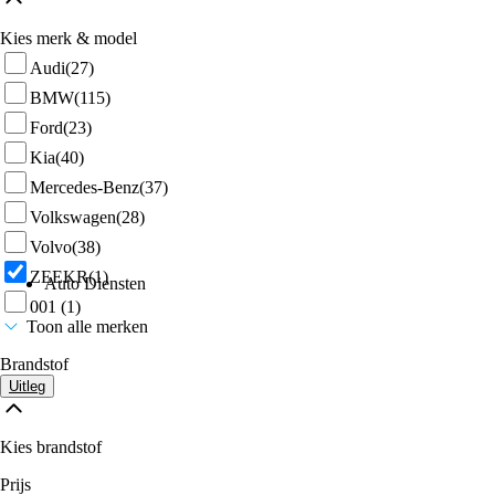
Kies merk & model
Audi
(27)
BMW
(115)
Ford
(23)
Kia
(40)
Mercedes-Benz
(37)
Volkswagen
(28)
Volvo
(38)
ZEEKR
(1)
Auto Diensten
001
(1)
Toon alle merken
Brandstof
Uitleg
Kies brandstof
Prijs