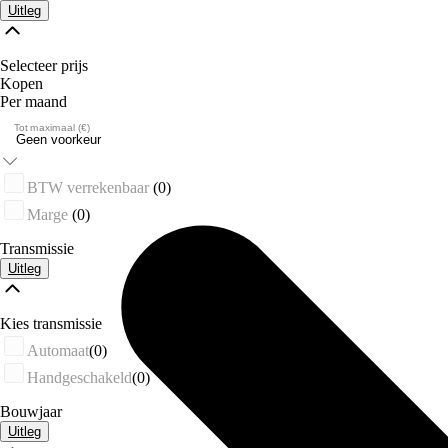
Uitleg
Selecteer prijs
Kopen
Per maand
Tot maximaal (€)
BTW verrekenbaar
(0)
Marge
(0)
Transmissie
Uitleg
Kies transmissie
Automaat
(0)
Handgeschakeld
(0)
Bouwjaar
Uitleg