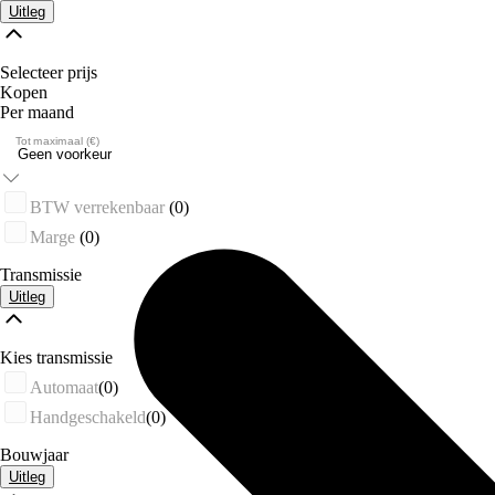
Uitleg
Selecteer prijs
Kopen
Per maand
Tot maximaal (€)
BTW verrekenbaar
(0)
Marge
(0)
Transmissie
Uitleg
Kies transmissie
Automaat
(0)
Handgeschakeld
(0)
Bouwjaar
Uitleg