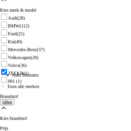
Kies merk & model
Audi
(28)
BMW
(112)
Ford
(25)
Kia
(40)
Mercedes-Benz
(37)
Volkswagen
(28)
Volvo
(36)
ZEEKR
(1)
Auto Diensten
001
(1)
Toon alle merken
Brandstof
Uitleg
Kies brandstof
Prijs