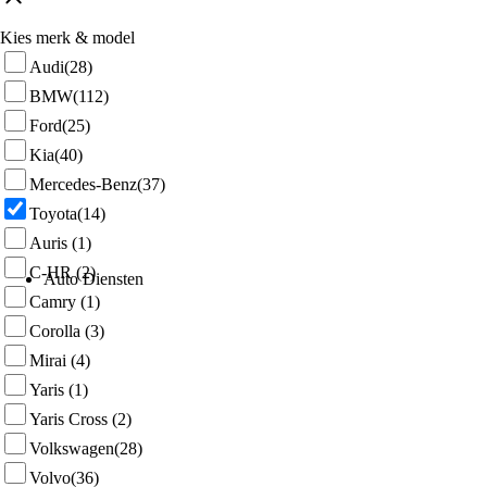
Kies merk & model
Audi
(28)
BMW
(112)
Ford
(25)
Kia
(40)
Mercedes-Benz
(37)
Toyota
(14)
Auris
(1)
C-HR
(2)
Auto Diensten
Camry
(1)
Corolla
(3)
Mirai
(4)
Yaris
(1)
Yaris Cross
(2)
Volkswagen
(28)
Volvo
(36)