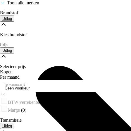
Toon alle merken
Brandstof
Uitleg
Kies brandstof
Prijs
Uitleg
Selecteer prijs
Kopen
Per maand
Tot maximaal (€)
BTW verrekenbaar
(0)
Marge
(0)
Transmissie
Uitleg