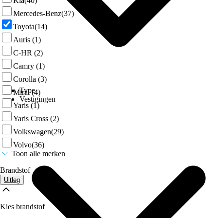
Kia
(40)
Mercedes-Benz
(37)
Toyota
(14)
Auris
(1)
C-HR
(2)
Camry
(1)
Corolla
(3)
Type
Mirai
(4)
Vestigingen
Yaris
(1)
Yaris Cross
(2)
Volkswagen
(29)
Volvo
(36)
Toon alle merken
Brandstof
Uitleg
Kies brandstof