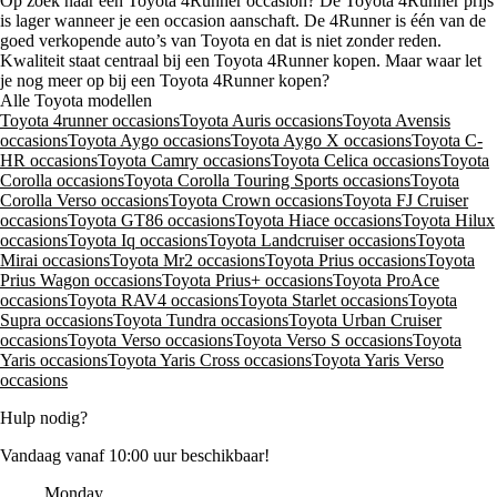
Op zoek naar een Toyota 4Runner occasion? De Toyota 4Runner prijs
is lager wanneer je een occasion aanschaft. De 4Runner is één van de
goed verkopende auto’s van Toyota en dat is niet zonder reden.
Kwaliteit staat centraal bij een Toyota 4Runner kopen. Maar waar let
je nog meer op bij een Toyota 4Runner kopen?
Alle Toyota modellen
Toyota 4runner occasions
Toyota Auris occasions
Toyota Avensis
occasions
Toyota Aygo occasions
Toyota Aygo X occasions
Toyota C-
HR occasions
Toyota Camry occasions
Toyota Celica occasions
Toyota
Corolla occasions
Toyota Corolla Touring Sports occasions
Toyota
Corolla Verso occasions
Toyota Crown occasions
Toyota FJ Cruiser
occasions
Toyota GT86 occasions
Toyota Hiace occasions
Toyota Hilux
occasions
Toyota Iq occasions
Toyota Landcruiser occasions
Toyota
Mirai occasions
Toyota Mr2 occasions
Toyota Prius occasions
Toyota
Prius Wagon occasions
Toyota Prius+ occasions
Toyota ProAce
occasions
Toyota RAV4 occasions
Toyota Starlet occasions
Toyota
Supra occasions
Toyota Tundra occasions
Toyota Urban Cruiser
occasions
Toyota Verso occasions
Toyota Verso S occasions
Toyota
Yaris occasions
Toyota Yaris Cross occasions
Toyota Yaris Verso
occasions
Hulp nodig?
Vandaag vanaf 10:00 uur beschikbaar!
Monday