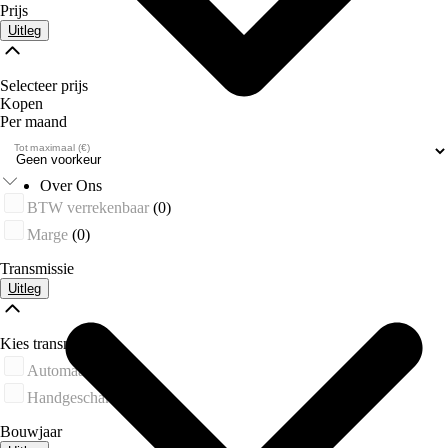
Prijs
Uitleg
Selecteer prijs
Kopen
Per maand
Tot maximaal (€)
Over Ons
BTW verrekenbaar
(0)
Marge
(0)
Transmissie
Uitleg
Kies transmissie
Automaat
(0)
Handgeschakeld
(0)
Bouwjaar