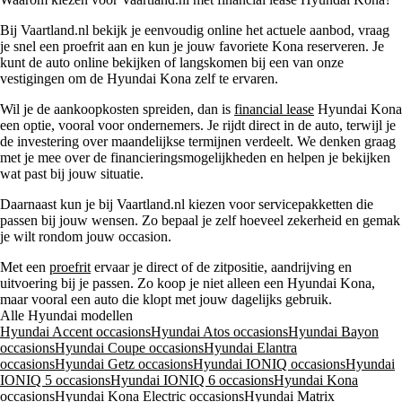
Bij Vaartland.nl bekijk je eenvoudig online het actuele aanbod, vraag
je snel een proefrit aan en kun je jouw favoriete Kona reserveren. Je
kunt de auto online bekijken of langskomen bij een van onze
vestigingen om de Hyundai Kona zelf te ervaren.
Wil je de aankoopkosten spreiden, dan is
financial lease
Hyundai Kona
een optie, vooral voor ondernemers. Je rijdt direct in de auto, terwijl je
de investering over maandelijkse termijnen verdeelt. We denken graag
met je mee over de financieringsmogelijkheden en helpen je bekijken
wat past bij jouw situatie.
Daarnaast kun je bij Vaartland.nl kiezen voor servicepakketten die
passen bij jouw wensen. Zo bepaal je zelf hoeveel zekerheid en gemak
je wilt rondom jouw occasion.
Met een
proefrit
ervaar je direct of de zitpositie, aandrijving en
uitvoering bij je passen. Zo koop je niet alleen een Hyundai Kona,
maar vooral een auto die klopt met jouw dagelijks gebruik.
Alle Hyundai modellen
Hyundai Accent occasions
Hyundai Atos occasions
Hyundai Bayon
occasions
Hyundai Coupe occasions
Hyundai Elantra
occasions
Hyundai Getz occasions
Hyundai IONIQ occasions
Hyundai
IONIQ 5 occasions
Hyundai IONIQ 6 occasions
Hyundai Kona
occasions
Hyundai Kona Electric occasions
Hyundai Matrix