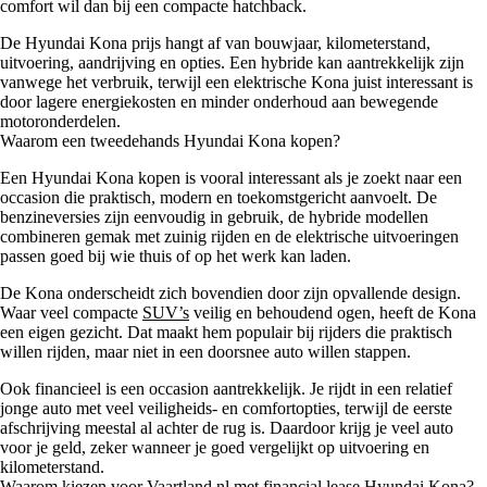
comfort wil dan bij een compacte hatchback.
De Hyundai Kona prijs hangt af van bouwjaar, kilometerstand,
uitvoering, aandrijving en opties. Een hybride kan aantrekkelijk zijn
vanwege het verbruik, terwijl een elektrische Kona juist interessant is
door lagere energiekosten en minder onderhoud aan bewegende
motoronderdelen.
Waarom een tweedehands Hyundai Kona kopen?
Een Hyundai Kona kopen is vooral interessant als je zoekt naar een
occasion die praktisch, modern en toekomstgericht aanvoelt. De
benzineversies zijn eenvoudig in gebruik, de hybride modellen
combineren gemak met zuinig rijden en de elektrische uitvoeringen
passen goed bij wie thuis of op het werk kan laden.
De Kona onderscheidt zich bovendien door zijn opvallende design.
Waar veel compacte
SUV’s
veilig en behoudend ogen, heeft de Kona
een eigen gezicht. Dat maakt hem populair bij rijders die praktisch
willen rijden, maar niet in een doorsnee auto willen stappen.
Ook financieel is een occasion aantrekkelijk. Je rijdt in een relatief
jonge auto met veel veiligheids- en comfortopties, terwijl de eerste
afschrijving meestal al achter de rug is. Daardoor krijg je veel auto
voor je geld, zeker wanneer je goed vergelijkt op uitvoering en
kilometerstand.
Waarom kiezen voor Vaartland.nl met financial lease Hyundai Kona?