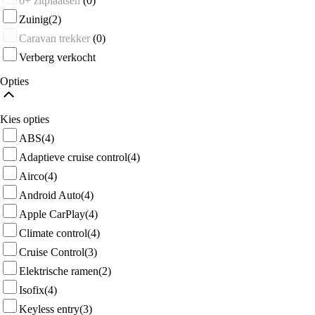
6+ zitplaatsen
(0)
Zuinig
(2)
Caravan trekker
(0)
Verberg verkocht
Opties
Kies opties
ABS
(4)
Adaptieve cruise control
(4)
Airco
(4)
Android Auto
(4)
Apple CarPlay
(4)
Climate control
(4)
Cruise Control
(3)
Elektrische ramen
(2)
Isofix
(4)
Keyless entry
(3)