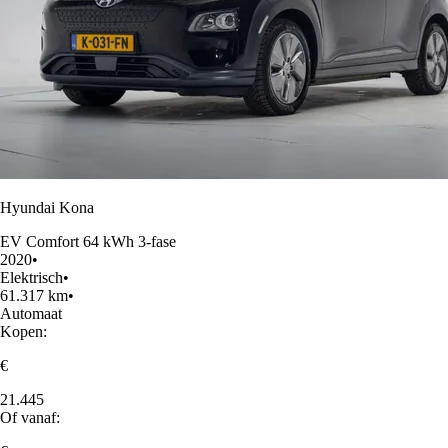
Hyundai Kona
EV Comfort 64 kWh 3-fase
2020
•
Elektrisch
•
61.317 km
•
Automaat
Kopen:
€
21.445
Of vanaf: