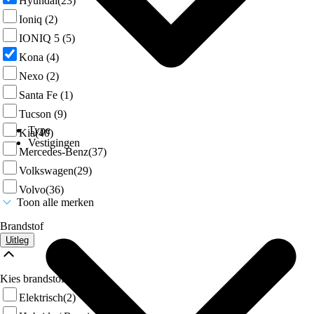
Hyundai
(23)
Ioniq
(2)
IONIQ 5
(5)
Kona
(4)
Nexo
(2)
Santa Fe
(1)
Tucson
(9)
Type
Kia
(40)
Vestigingen
Mercedes-Benz
(37)
Volkswagen
(29)
Volvo
(36)
Toon alle merken
Brandstof
Uitleg
Kies brandstof
Elektrisch
(2)