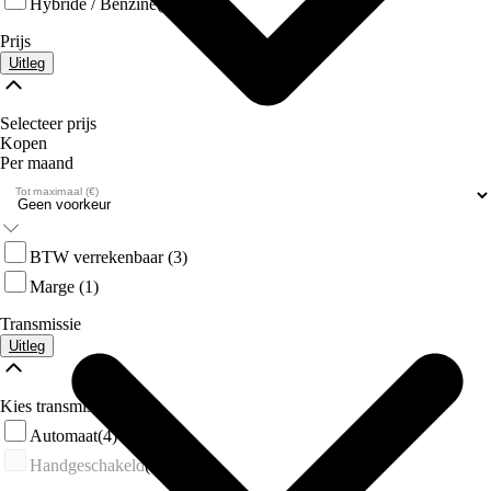
Hybride / Benzine
(2)
Prijs
Uitleg
Selecteer prijs
Kopen
Per maand
Tot maximaal (€)
Over Ons
BTW verrekenbaar
(3)
Marge
(1)
Transmissie
Uitleg
Kies transmissie
Automaat
(4)
Handgeschakeld
(0)