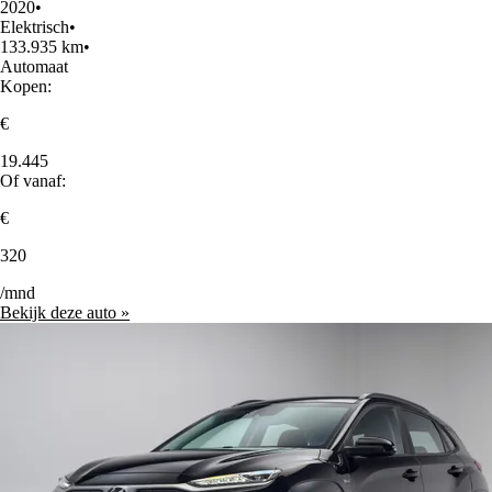
2020
•
Elektrisch
•
133.935 km
•
Automaat
Kopen:
€
19.445
Of vanaf:
€
320
/mnd
Bekijk deze auto »