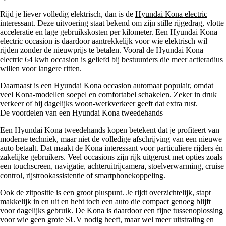
Rijd je liever volledig elektrisch, dan is de
Hyundai Kona electric
interessant. Deze uitvoering staat bekend om zijn stille rijgedrag, vlotte
acceleratie en lage gebruikskosten per kilometer. Een Hyundai Kona
electric occasion is daardoor aantrekkelijk voor wie elektrisch wil
rijden zonder de nieuwprijs te betalen. Vooral de Hyundai Kona
electric 64 kwh occasion is geliefd bij bestuurders die meer actieradius
willen voor langere ritten.
Daarnaast is een Hyundai Kona occasion automaat populair, omdat
veel Kona-modellen soepel en comfortabel schakelen. Zeker in druk
verkeer of bij dagelijks woon-werkverkeer geeft dat extra rust.
De voordelen van een Hyundai Kona tweedehands
Een Hyundai Kona tweedehands kopen betekent dat je profiteert van
moderne techniek, maar niet de volledige afschrijving van een nieuwe
auto betaalt. Dat maakt de Kona interessant voor particuliere rijders én
zakelijke gebruikers. Veel occasions zijn rijk uitgerust met opties zoals
een touchscreen, navigatie, achteruitrijcamera, stoelverwarming, cruise
control, rijstrookassistentie of smartphonekoppeling.
Ook de zitpositie is een groot pluspunt. Je rijdt overzichtelijk, stapt
makkelijk in en uit en hebt toch een auto die compact genoeg blijft
voor dagelijks gebruik. De Kona is daardoor een fijne tussenoplossing
voor wie geen grote SUV nodig heeft, maar wel meer uitstraling en