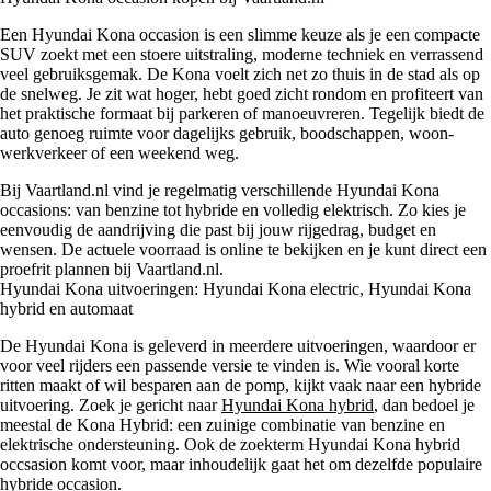
Een Hyundai Kona occasion is een slimme keuze als je een compacte
SUV zoekt met een stoere uitstraling, moderne techniek en verrassend
veel gebruiksgemak. De Kona voelt zich net zo thuis in de stad als op
de snelweg. Je zit wat hoger, hebt goed zicht rondom en profiteert van
het praktische formaat bij parkeren of manoeuvreren. Tegelijk biedt de
auto genoeg ruimte voor dagelijks gebruik, boodschappen, woon-
werkverkeer of een weekend weg.
Bij Vaartland.nl vind je regelmatig verschillende Hyundai Kona
occasions: van benzine tot hybride en volledig elektrisch. Zo kies je
eenvoudig de aandrijving die past bij jouw rijgedrag, budget en
wensen. De actuele voorraad is online te bekijken en je kunt direct een
proefrit plannen bij Vaartland.nl.
Hyundai Kona uitvoeringen: Hyundai Kona electric, Hyundai Kona
hybrid en automaat
De Hyundai Kona is geleverd in meerdere uitvoeringen, waardoor er
voor veel rijders een passende versie te vinden is. Wie vooral korte
ritten maakt of wil besparen aan de pomp, kijkt vaak naar een hybride
uitvoering. Zoek je gericht naar
Hyundai Kona hybrid
, dan bedoel je
meestal de Kona Hybrid: een zuinige combinatie van benzine en
elektrische ondersteuning. Ook de zoekterm Hyundai Kona hybrid
occsasion komt voor, maar inhoudelijk gaat het om dezelfde populaire
hybride occasion.