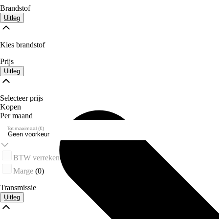
Brandstof
Uitleg
Kies brandstof
Prijs
Uitleg
Selecteer prijs
Kopen
Per maand
Tot maximaal (€)
BTW verrekenbaar
(0)
Marge
(0)
Transmissie
Uitleg