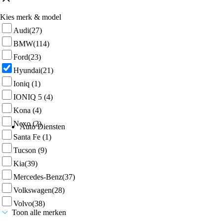
Kies merk & model
Audi
(27)
BMW
(114)
Ford
(23)
Hyundai
(21)
Ioniq
(1)
IONIQ 5
(4)
Kona
(4)
Nexo
(2)
Auto Diensten
Santa Fe
(1)
Tucson
(9)
Kia
(39)
Mercedes-Benz
(37)
Volkswagen
(28)
Volvo
(38)
Toon alle merken