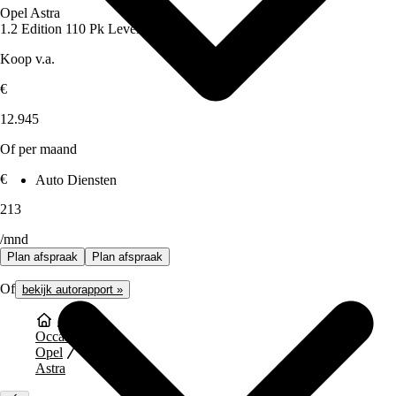
Opel Astra
1.2 Edition 110 Pk Level 2
Koop v.a.
€
12.945
Of per maand
€
Auto Diensten
213
/mnd
Plan afspraak
Plan afspraak
Of
bekijk autorapport »
Occasions
Opel
Astra