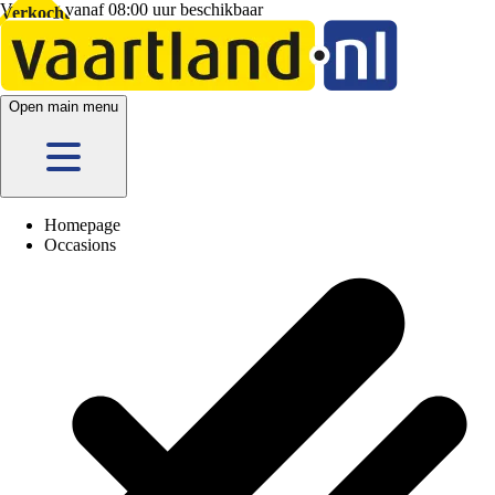
Vandaag vanaf 08:00 uur beschikbaar
5 vestigingen
en hier
online
Verkocht
Open main menu
Homepage
Occasions