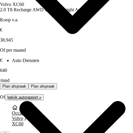
Volvo XC60
2.0 T8 Recharge AWD Ultimate Bright Aut.
Koop v.a.
€
38.945
Of per maand
€
Auto Diensten
640
/mnd
Plan afspraak
Plan afspraak
Of
bekijk autorapport »
Occasions
Volvo
XC60