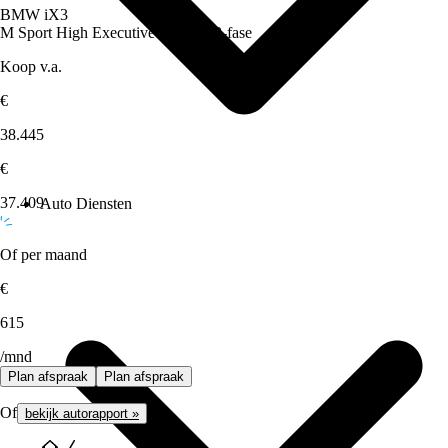
BMW iX3
M Sport High Executive 80 kWh 3-fase
Koop v.a.
€
38.445
€
37.409
Auto Diensten
Of per maand
€
615
/mnd
Plan afspraak
Plan afspraak
Of
bekijk autorapport »