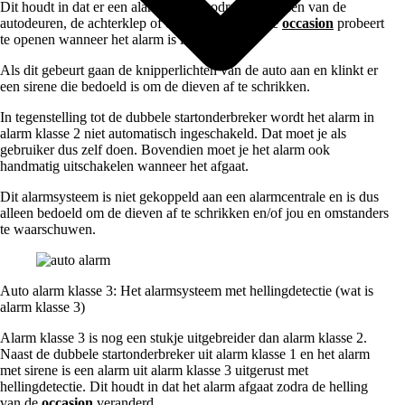
Dit houdt in dat er een alarm afgaat zodra iemand één van de
autodeuren, de achterklep of de motorkap van de
occasion
probeert
te openen wanneer het alarm is ingeschakeld.
Als dit gebeurt gaan de knipperlichten van de auto aan en klinkt er
een sirene die bedoeld is om de dieven af te schrikken.
In tegenstelling tot de dubbele startonderbreker wordt het alarm in
alarm klasse 2 niet automatisch ingeschakeld. Dat moet je als
gebruiker dus zelf doen. Bovendien moet je het alarm ook
handmatig uitschakelen wanneer het afgaat.
Dit alarmsysteem is niet gekoppeld aan een alarmcentrale en is dus
alleen bedoeld om de dieven af te schrikken en/of jou en omstanders
te waarschuwen.
Auto alarm klasse 3: Het alarmsysteem met hellingdetectie (wat is
alarm klasse 3)
Alarm klasse 3 is nog een stukje uitgebreider dan alarm klasse 2.
Naast de dubbele startonderbreker uit alarm klasse 1 en het alarm
met sirene is een alarm uit alarm klasse 3 uitgerust met
hellingdetectie. Dit houdt in dat het alarm afgaat zodra de helling
van de
occasion
veranderd.