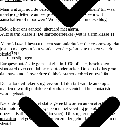
Maar wat zijn nou de verschillen tussen deze systemen? En waar
moet je op letten wanneer je een nieuw alarmsysteem wilt
aanschaffen of inbouwen? We leggen het je uit in deze blog.
Bekijk hier ons aanbod, uiteraard met alarm.
Auto alarm klasse 1: De startonderbreker (wat is alarm klasse 1)
Alarm klasse 1 bestaat uit een startonderbreker die ervoor zorgt dat
je auto niet gestart kan worden zonder gebruik te maken van de
Type
sleutel.
Vestigingen
Europese auto’s die gemaakt zijn in 1998 of later, beschikken
standaard over een dubbele startonderbreker. De kans is dus groot
dat jouw auto al over deze dubbele startonderbreker beschikt.
De startonderbreker zorgt ervoor dat de start van de auto op 2
manieren wordt geblokkeerd zodra de sleutel uit het contactslot
wordt gehaald.
Nadat de sleutel uit het slot is gehaald worden automatisch de
startmotor en een ander systeem in het voertuig geblokkeerd
(meestal is dit de brandstof toevoer). Dit zorgt er dus voor dat de
occasion
niet gestart kan worden zonder gebruik te maken van de
sleutel.