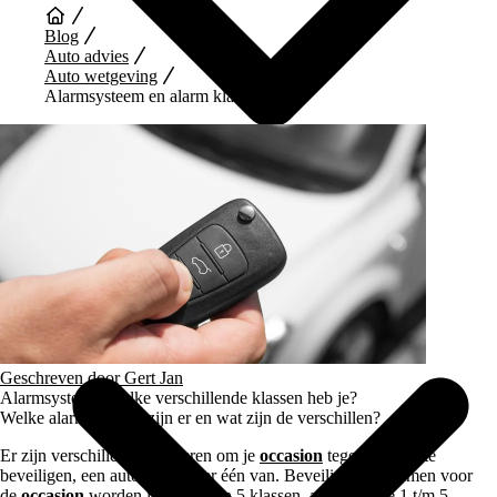
Blog
Auto advies
Auto wetgeving
Alarmsysteem en alarm klassen
Auto Diensten
Geschreven door
Gert Jan
Alarmsysteem, welke verschillende klassen heb je?
Welke alarm klassen zijn er en wat zijn de verschillen?
Er zijn verschillende manieren om je
occasion
tegen diefstal te
beveiligen, een auto alarm is er één van. Beveiligingssystemen voor
de
occasion
worden ingedeeld in 5 klassen, alarm klasse 1 t/m 5.