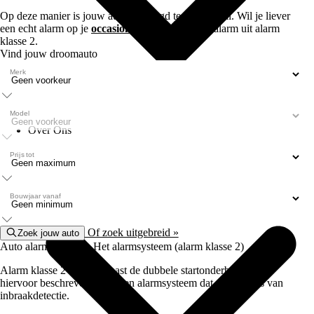
Op deze manier is jouw auto beveiligd tegen diefstal. Wil je liever
een echt alarm op je
occasion
? Dat kan met een alarm uit alarm
klasse 2.
Vind jouw droomauto
Merk
Model
Over Ons
Prijs tot
Bouwjaar vanaf
Of zoek uitgebreid »
Zoek jouw auto
Auto alarm klasse 2: Het alarmsysteem (alarm klasse 2)
Alarm klasse 2 bestaat, naast de dubbele startonderbreker die
hiervoor beschreven is, uit een alarmsysteem dat voorzien is van
inbraakdetectie.