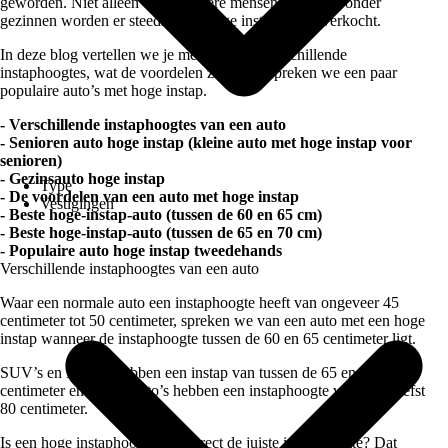
geworden. Niet alleen onder oudere mensen maar ook onder
gezinnen worden er steeds meer hoge instap auto's verkocht.
In deze blog vertellen we je meer over de verschillende
instaphoogtes, wat de voordelen zijn en bespreken we een paar
populaire auto’s met hoge instap.
- Verschillende instaphoogtes van een auto
- Senioren auto hoge instap (kleine auto met hoge instap voor
senioren)
- Gezinsauto hoge instap
Type
- De voordelen van een auto met hoge instap
Vestigingen
- Beste hoge-instap-auto (tussen de 60 en 65 cm)
- Beste hoge-instap-auto (tussen de 65 en 70 cm)
- Populaire auto hoge instap tweedehands
Verschillende instaphoogtes van een auto
Waar een normale auto een instaphoogte heeft van ongeveer 45
centimeter tot 50 centimeter, spreken we van een auto met een hoge
instap wanneer de instaphoogte tussen de 60 en 65 centimeter ligt.
SUV’s en MPV’s hebben een instap van tussen de 65 en 70
centimeter en terrein auto’s hebben een instaphoogte van maar liefst
80 centimeter.
Is een hoge instaphoogte ook direct de juiste instaphoogte? Dat