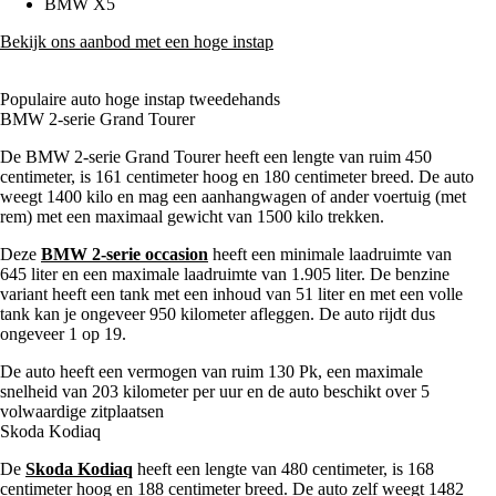
BMW X5
Bekijk ons aanbod met een hoge instap
Populaire auto hoge instap tweedehands
BMW 2-serie Grand Tourer
De BMW 2-serie Grand Tourer heeft een lengte van ruim 450
centimeter, is 161 centimeter hoog en 180 centimeter breed. De auto
weegt 1400 kilo en mag een aanhangwagen of ander voertuig (met
rem) met een maximaal gewicht van 1500 kilo trekken.
Deze
BMW 2-serie occasion
heeft een minimale laadruimte van
645 liter en een maximale laadruimte van 1.905 liter. De benzine
variant heeft een tank met een inhoud van 51 liter en met een volle
tank kan je ongeveer 950 kilometer afleggen. De auto rijdt dus
ongeveer 1 op 19.
De auto heeft een vermogen van ruim 130 Pk, een maximale
snelheid van 203 kilometer per uur en de auto beschikt over 5
volwaardige zitplaatsen
Skoda Kodiaq
De
Skoda Kodiaq
heeft een lengte van 480 centimeter, is 168
centimeter hoog en 188 centimeter breed. De auto zelf weegt 1482