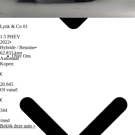
Lynk & Co 01
1.5 PHEV
2022
•
Hybride / Benzine
•
62.833 km
•
Over Ons
Automaat
Kopen:
€
20.945
Of vanaf:
€
344
/mnd
Bekijk deze auto »