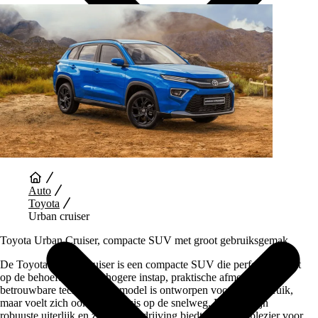
Auto Diensten
Auto
Toyota
Urban cruiser
Toyota Urban Cruiser, compacte SUV met groot gebruiksgemak
De Toyota Urban Cruiser is een compacte SUV die perfect inspeelt
op de behoefte aan een hogere instap, praktische afmetingen en
betrouwbare techniek. Dit model is ontworpen voor stadsgebruik,
maar voelt zich ook prima thuis op de snelweg. Dankzij zijn
robuuste uiterlijk en zuinige aandrijving biedt hij veel rijplezier voor