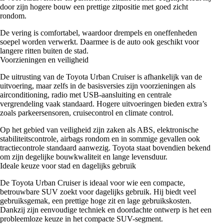
door zijn hogere bouw een prettige zitpositie met goed zicht
rondom.
De vering is comfortabel, waardoor drempels en oneffenheden
soepel worden verwerkt. Daarmee is de auto ook geschikt voor
langere ritten buiten de stad.
Voorzieningen en veiligheid
De uitrusting van de Toyota Urban Cruiser is afhankelijk van de
uitvoering, maar zelfs in de basisversies zijn voorzieningen als
airconditioning, radio met USB-aansluiting en centrale
vergrendeling vaak standaard. Hogere uitvoeringen bieden extra’s
zoals parkeersensoren, cruisecontrol en climate control.
Op het gebied van veiligheid zijn zaken als ABS, elektronische
stabiliteitscontrole, airbags rondom en in sommige gevallen ook
tractiecontrole standaard aanwezig. Toyota staat bovendien bekend
om zijn degelijke bouwkwaliteit en lange levensduur.
Ideale keuze voor stad en dagelijks gebruik
De Toyota Urban Cruiser is ideaal voor wie een compacte,
betrouwbare SUV zoekt voor dagelijks gebruik. Hij biedt veel
gebruiksgemak, een prettige hoge zit en lage gebruikskosten.
Dankzij zijn eenvoudige techniek en doordachte ontwerp is het een
probleemloze keuze in het compacte SUV-segment.