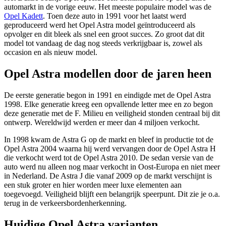
automarkt in de vorige eeuw. Het meeste populaire model was de
Opel Kadett
. Toen deze auto in 1991 voor het laatst werd
geproduceerd werd het Opel Astra model geïntroduceerd als
opvolger en dit bleek als snel een groot succes. Zo groot dat dit
model tot vandaag de dag nog steeds verkrijgbaar is, zowel als
occasion en als nieuw model.
Opel Astra modellen door de jaren heen
De eerste generatie begon in 1991 en eindigde met de Opel Astra
1998. Elke generatie kreeg een opvallende letter mee en zo begon
deze generatie met de F. Milieu en veiligheid stonden centraal bij dit
ontwerp. Wereldwijd werden er meer dan 4 miljoen verkocht.
In 1998 kwam de Astra G op de markt en bleef in productie tot de
Opel Astra 2004 waarna hij werd vervangen door de Opel Astra H
die verkocht werd tot de Opel Astra 2010. De sedan versie van de
auto werd nu alleen nog maar verkocht in Oost-Europa en niet meer
in Nederland. De Astra J die vanaf 2009 op de markt verschijnt is
een stuk groter en hier worden meer luxe elementen aan
toegevoegd. Veiligheid blijft een belangrijk speerpunt. Dit zie je o.a.
terug in de verkeersbordenherkenning.
Huidige Opel Astra varianten