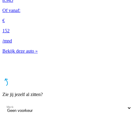
8.945
9
Of vanaf:
O
€
€
152
1
/mnd
/
Bekijk deze auto »
B
Zie jij jezelf al zitten?
Merk