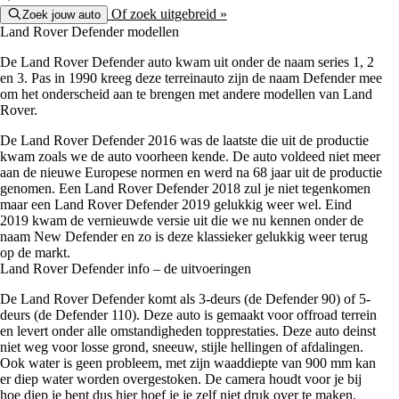
Of zoek uitgebreid »
Zoek jouw auto
Land Rover Defender modellen
De Land Rover Defender auto kwam uit onder de naam series 1, 2
en 3. Pas in 1990 kreeg deze terreinauto zijn de naam Defender mee
om het onderscheid aan te brengen met andere modellen van Land
Rover.
De Land Rover Defender 2016 was de laatste die uit de productie
kwam zoals we de auto voorheen kende. De auto voldeed niet meer
aan de nieuwe Europese normen en werd na 68 jaar uit de productie
genomen. Een Land Rover Defender 2018 zul je niet tegenkomen
maar een Land Rover Defender 2019 gelukkig weer wel. Eind
2019 kwam de vernieuwde versie uit die we nu kennen onder de
naam New Defender en zo is deze klassieker gelukkig weer terug
op de markt.
Land Rover Defender info – de uitvoeringen
De Land Rover Defender komt als 3-deurs (de Defender 90) of 5-
deurs (de Defender 110). Deze auto is gemaakt voor offroad terrein
en levert onder alle omstandigheden topprestaties. Deze auto deinst
niet weg voor losse grond, sneeuw, stijle hellingen of afdalingen.
Ook water is geen probleem, met zijn waaddiepte van 900 mm kan
er diep water worden overgestoken. De camera houdt voor je bij
hoe diep je bent dus hier hoef je je zelf niet druk over te maken.