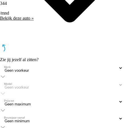
344
/mnd
Bekijk deze auto »
Zie jij jezelf al zitten?
Merk
Model
Prijs tot
Bouwjaar vanaf