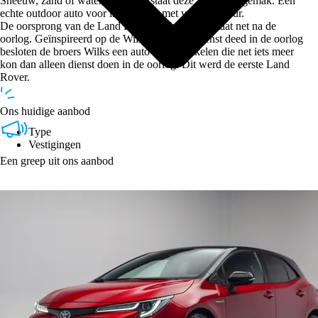
Sneeuw, zand of water, alles doorstaat deze SUV met gemak. Een
echte outdoor auto voor lange ritten met veel avontuur.
De oorsprong van de Land Rover Defender ontstaat net na de
oorlog. Geïnspireerd op de Willy’s Jeep die dienst deed in de oorlog
besloten de broers Wilks een auto te ontwikkelen die net iets meer
kon dan alleen dienst doen in de oorlog. Dit werd de eerste Land
Rover.
Ons huidige aanbod
Type
Vestigingen
Een greep uit ons aanbod