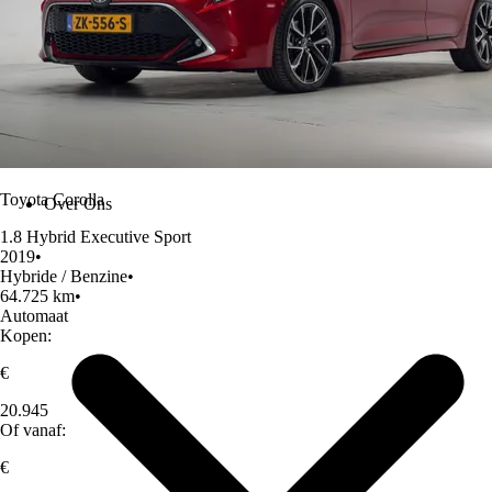
Toyota Corolla
Over Ons
1.8 Hybrid Executive Sport
2019
•
Hybride / Benzine
•
64.725 km
•
Automaat
Kopen:
€
20.945
Of vanaf:
€