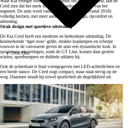
Waar Kia vroeger vooral bekend stond om betaalbaarheid, laat de
Ceed zien dat het merk inmiddels meedoet in de top van het
segment. De auto werd vanaf de derde generatie (vanaf 2018)
volledig herzien, met meer aandacht voor design, rijcomfort en
uitrusting.
Strak design met sportieve uitstraling
De Kia Ceed heeft een moderne en herkenbare uitstraling. De
kenmerkende ‘tiger nose’-grille, strakke koplampen en scherpe
vouwen in de carrosserie geven de auto een dynamische look. In
sportievere uitvoeringen, zoals de GT Line, komen daar grotere
Over Ons
wielen, sportbumpers en dubbele uitlaten bij.
Ook de achterkant is fraai vormgegeven met LED-achterlichten en
een brede stance. De Ceed oogt compact, maar staat stevig op de
weg. Daarmee straalt hij zowel sportiviteit als degelijkheid uit.