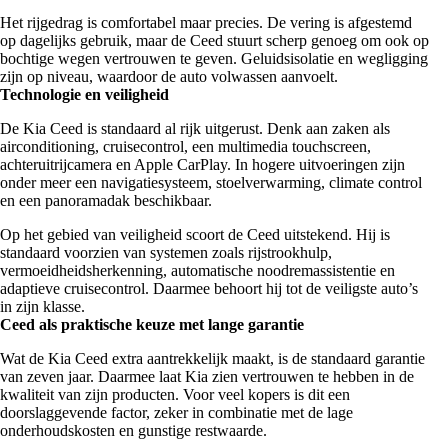
Het rijgedrag is comfortabel maar precies. De vering is afgestemd
op dagelijks gebruik, maar de Ceed stuurt scherp genoeg om ook op
bochtige wegen vertrouwen te geven. Geluidsisolatie en wegligging
zijn op niveau, waardoor de auto volwassen aanvoelt.
Technologie en veiligheid
De Kia Ceed is standaard al rijk uitgerust. Denk aan zaken als
airconditioning, cruisecontrol, een multimedia touchscreen,
achteruitrijcamera en Apple CarPlay. In hogere uitvoeringen zijn
onder meer een navigatiesysteem, stoelverwarming, climate control
en een panoramadak beschikbaar.
Op het gebied van veiligheid scoort de Ceed uitstekend. Hij is
standaard voorzien van systemen zoals rijstrookhulp,
vermoeidheidsherkenning, automatische noodremassistentie en
adaptieve cruisecontrol. Daarmee behoort hij tot de veiligste auto’s
in zijn klasse.
Ceed als praktische keuze met lange garantie
Wat de Kia Ceed extra aantrekkelijk maakt, is de standaard garantie
van zeven jaar. Daarmee laat Kia zien vertrouwen te hebben in de
kwaliteit van zijn producten. Voor veel kopers is dit een
doorslaggevende factor, zeker in combinatie met de lage
onderhoudskosten en gunstige restwaarde.