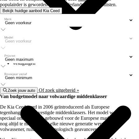
populairder is geworden onder Nederlandse automobilisten.
Bekijk huidige aanbod Kia Ceed
Merk
Model
Prijs tot
Type
Vestigingen
Bouwjaar vanaf
Of zoek uitgebreid »
Zoek jouw auto
Van budgetmodel naar volwaardige middenklasser
De Kia Ceed werd in 2006 geïntroduceerd als Europese
tegenhanger van gevestigde middenklassers. Het model werd
speciaal ontworpen en gebouwd voor de Europese markt en dat is
nog altijd te merken. Met elke nieuwe generatie werd de Ceed
volwassener, ruimer en technologisch geavanceerder.