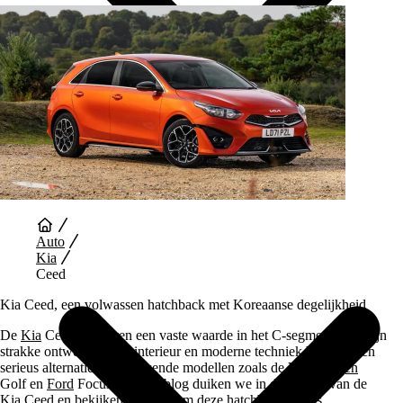
Auto Diensten
Auto
Kia
Ceed
Kia Ceed, een volwassen hatchback met Koreaanse degelijkheid
De
Kia
Ceed is al jaren een vaste waarde in het C-segment. Met zijn
strakke ontwerp, ruime interieur en moderne techniek biedt hij een
serieus alternatief voor bekende modellen zoals de
Volkswagen
Golf en
Ford
Focus. In deze blog duiken we in de wereld van de
Kia Ceed en bekijken we waarom deze
hatchback
steeds