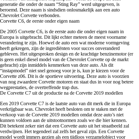
generatie die onder de naam “Sting Ray” werd uitgegeven, is
beroemd. Deze naam is sindsdien onlosmakelijk aan een auto
Chevrolet Corvette verbonden.
Corvette C6, de eerste onder eigen naam
De 2005 Corvette C6, is de eerste auto die onder eigen naam in
Europa is uitgebracht. Dit lijkt echter meteen de meest voorname
verandering te zijn. Hoewel de auto een wat moderne vormgeving
heeft gekregen, zijn de ingrediënten voor succes onveranderd
gebleven. Het uitgesproken design en de krachtige benzinemotor (er
is geen enkel diesel model van de Chevrolet Corvette op de markt
gebracht) zijn inmiddels kenmerken van deze auto. Als dit
“instapmodel” niet snel genoeg voor je is, kun je kiezen voor de
Corvette z06. Dit is de sportieve uitvoering. Deze auto is voorzien
van nog zwaardere Corvette motoren en staat dus in voor nog betere
wegprestaties, de overtreffende trap dus.
De Corvette C7 uit de productie na de Corvette 2019 modellen
Een 2019 Corvette C7 is de laatste auto van dit merk die in Europa
verkrijgbaar was. Chevrolet heeft besloten om te staken met de
verkoop van de Corvette 2019 modellen omdat deze auto’s niet
kunnen voldoen aan de uitstootnormen zoals we die hier kennen.
Dit betekent zeker niet dat een Corvette auto uit het straatbeeld zal
verdwijnen. Het tegendeel zal zelfs het geval zijn. Een Corvette
model wordt immers gezien als een tijdloos verzamelobject voor