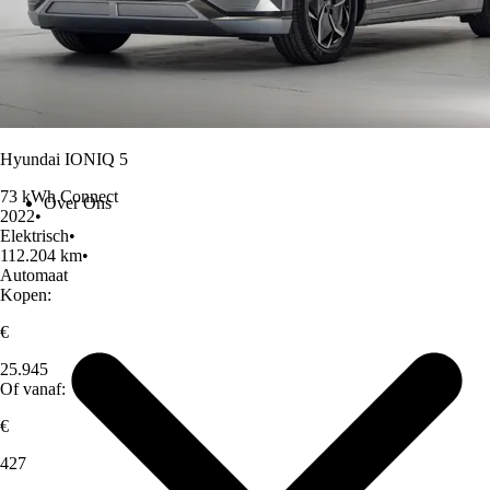
Hyundai IONIQ 5
73 kWh Connect
Over Ons
2022
•
Elektrisch
•
112.204 km
•
Automaat
Kopen:
€
25.945
Of vanaf:
€
427