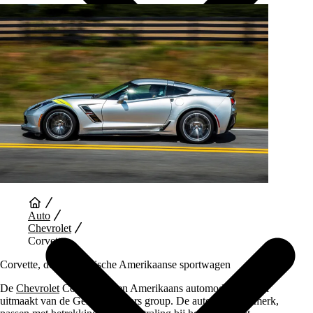
Auto Diensten
Auto
Chevrolet
Corvette
Corvette, de legendarische Amerikaanse sportwagen
De
Chevrolet
Corvette is een Amerikaans automodel dat deel
uitmaakt van de General Motors group. De auto’s van dit merk,