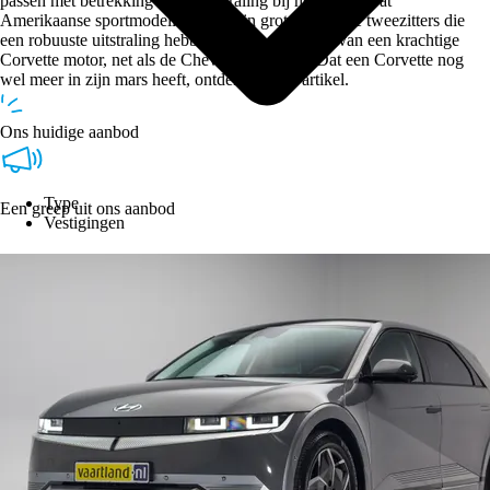
passen met betrekking tot de uitstraling bij het imago wat
Amerikaanse sportmodellen. Het zijn grote sportieve tweezitters die
een robuuste uitstraling hebben en zijn voorzien van een krachtige
Corvette motor, net als de Chevrolet Camaro. Dat een Corvette nog
wel meer in zijn mars heeft, ontdek je in dit artikel.
Ons huidige aanbod
Type
Een greep uit ons aanbod
Vestigingen