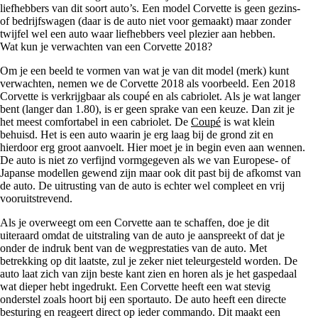
liefhebbers van dit soort auto’s. Een model Corvette is geen gezins-
of bedrijfswagen (daar is de auto niet voor gemaakt) maar zonder
twijfel wel een auto waar liefhebbers veel plezier aan hebben.
Wat kun je verwachten van een Corvette 2018?
Om je een beeld te vormen van wat je van dit model (merk) kunt
verwachten, nemen we de Corvette 2018 als voorbeeld. Een 2018
Corvette is verkrijgbaar als coupé en als cabriolet. Als je wat langer
bent (langer dan 1.80), is er geen sprake van een keuze. Dan zit je
het meest comfortabel in een cabriolet. De
Coupé
is wat klein
behuisd. Het is een auto waarin je erg laag bij de grond zit en
hierdoor erg groot aanvoelt. Hier moet je in begin even aan wennen.
De auto is niet zo verfijnd vormgegeven als we van Europese- of
Japanse modellen gewend zijn maar ook dit past bij de afkomst van
de auto. De uitrusting van de auto is echter wel compleet en vrij
vooruitstrevend.
Als je overweegt om een Corvette aan te schaffen, doe je dit
uiteraard omdat de uitstraling van de auto je aanspreekt of dat je
onder de indruk bent van de wegprestaties van de auto. Met
betrekking op dit laatste, zul je zeker niet teleurgesteld worden. De
auto laat zich van zijn beste kant zien en horen als je het gaspedaal
wat dieper hebt ingedrukt. Een Corvette heeft een wat stevig
onderstel zoals hoort bij een sportauto. De auto heeft een directe
besturing en reageert direct op ieder commando. Dit maakt een