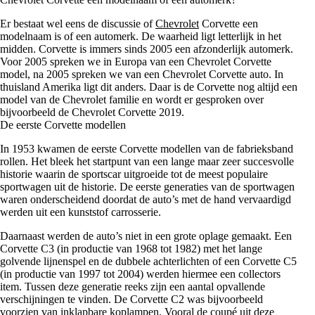
Er bestaat wel eens de discussie of
Chevrolet
Corvette een
modelnaam is of een automerk. De waarheid ligt letterlijk in het
midden. Corvette is immers sinds 2005 een afzonderlijk automerk.
Voor 2005 spreken we in Europa van een Chevrolet Corvette
model, na 2005 spreken we van een Chevrolet Corvette auto. In
thuisland Amerika ligt dit anders. Daar is de Corvette nog altijd een
model van de Chevrolet familie en wordt er gesproken over
bijvoorbeeld de Chevrolet Corvette 2019.
De eerste Corvette modellen
In 1953 kwamen de eerste Corvette modellen van de fabrieksband
rollen. Het bleek het startpunt van een lange maar zeer succesvolle
historie waarin de sportscar uitgroeide tot de meest populaire
sportwagen uit de historie. De eerste generaties van de sportwagen
waren onderscheidend doordat de auto’s met de hand vervaardigd
werden uit een kunststof carrosserie.
Daarnaast werden de auto’s niet in een grote oplage gemaakt. Een
Corvette C3 (in productie van 1968 tot 1982) met het lange
golvende lijnenspel en de dubbele achterlichten of een Corvette C5
(in productie van 1997 tot 2004) werden hiermee een collectors
item. Tussen deze generatie reeks zijn een aantal opvallende
verschijningen te vinden. De Corvette C2 was bijvoorbeeld
voorzien van inklapbare koplampen. Vooral de coupé uit deze