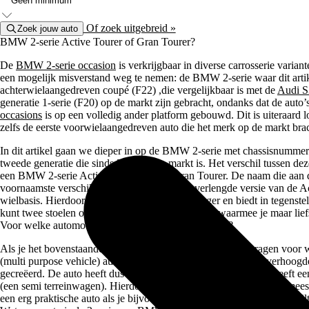
Of zoek uitgebreid »
Zoek jouw auto
BMW 2-serie Active Tourer of Gran Tourer?
De
BMW 2-serie occasion
is verkrijgbaar in diverse carrosserie varia
een mogelijk misverstand weg te nemen: de BMW 2-serie waar dit artike
achterwielaangedreven coupé (F22) ,die vergelijkbaar is met de
Audi S
generatie 1-serie (F20) op de markt zijn gebracht, ondanks dat de au
occasions
is op een volledig ander platform gebouwd. Dit is uiteraard l
zelfs de eerste voorwielaangedreven auto die het merk op de markt brac
In dit artikel gaan we dieper in op de BMW 2-serie met chassisnummer 
tweede generatie die sinds 2019 op de markt is. Het verschil tussen d
een BMW 2-serie Active Tourer of een Gran Tourer. De naam die aan de
voornaamste verschil: de Gran Tourer is een verlengde versie van de Ac
wielbasis. Hierdoor is de auto 22 centimeter langer en biedt in tegenstel
kunt twee stoelen opklappen vanuit de kofferbak) waarmee je maar liefst
Voor welke automobilist is de BMW 2-serie bedoeld?
Als je het bovenstaande leest, zul je jezelf ongetwijfeld afvragen vo
(multi purpose vehicle) auto kan worden gezien als een soort verhoogd
gecreëerd. De auto heeft dus een vrij vierkante vormgeving en heeft ee
(een semi terreinwagen). Hierdoor kan deze auto zeker niet als de m
een erg praktische auto als je bijvoorbeeld met je gezin op vakantie wilt