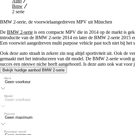
Auto
Bmw
2 serie
BMW 2-serie, de voorwielaangedreven MPV uit München
De
BMW 2-serie
is een compacte MPV die in 2014 op de markt is gek
introductie van de BMW 2-serie 2014 en later de BMW 2-serie 2015 
Een voorwiel aangedreven multi purpose vehicle past toch niet bij he
Ook deze auto straalt in zekere zin nog altijd sportiviteit uit. Ook d
gemaakt met het introduceren van dit model. De BMW 2-serie wordt goe
succes een nieuwe niche heeft aangeboord. Is deze auto ook wat voor jou
Bekijk huidige aanbod BMW 2-serie
Auto Diensten
Merk
Model
Prijs tot
Bouwjaar vanaf