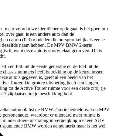
nten maar voordat we hier dieper op ingaan is het goed om
l over gaat, is een andere auto dan de
3
en cabrio (f23) modellen die oorspronkelijk als eerste
to’s dezelfde naam hebben. De MPV
BMW 2-serie
ogisch, want deze auto is voorwielaangedreven. Dit is
ht.
F45 en F46 uit de eerste generatie en de F44 uit de
eze chassisnummers heeft betrekking op de keuze tussen
ze auto’s gegeven is, geeft al een beeld van het
tive Tourer. De grotere uitvoering heeft een langere
ling tot de Active Tourer ruimte voor een derde zitrij (je
 7 zitplaatsen tot je beschikking hebt.
or welke automobilist de BMW 2-serie bedoeld is. Een MPV
e personenauto, waardoor er uiteraard meer ruimte is
n minder stoere uitstraling in vergelijking met een SUV
eest spannende BMW worden aangemerkt maar is het wel
.