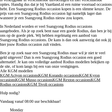
opties. Handig dus dat je bij Vaartland.nl een ruime voorraad occasions
hebt. Een Ssangyong Rodius occasion kopen is een slimme keuze. De
prijs van een Ssangyong Rodius occasion ligt namelijk lager dan
wanneer je een Ssangyong Rodius nieuw zou kopen.
In Nederland worden er veel Ssangyong Rodius occasions
aangeboden. Als je op zoek bent naar een goede Rodius, dan ben je bij
ons op de goede plek. Wij hebben regelmatig een aanbod van
Ssangyong Rodius occasions. De kans is dan ook aanwezig dat ook jij
hier jouw Rodius occasion zult vinden.
Ben je op zoek naar een Ssangyong Rodius maar wil je niet te veel
geld uitgeven? Dan is een Ssangyong Rodius occasion een goed
alternatief. Je kan ons volledige aanbod Rodius modellen bekijken op
de site, of kom langs bij een van onze vestigingen.
Alle KGM modellen
KGM Actyon occasions
KGM Korando occasions
KGM Kyron
occasions
KGM Musso occasions
KGM Rexton occasions
KGM
Rodius occasions
KGM Tivoli occasions
Hulp nodig?
Vandaag vanaf 08:00 uur beschikbaar!
Monday