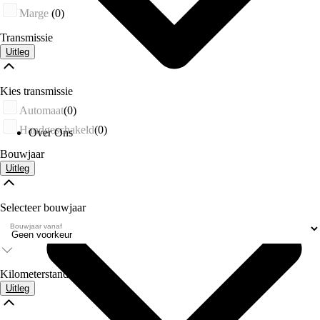
Marge
(0)
Transmissie
Uitleg
Kies transmissie
Automaat
(0)
Handgeschakeld
(0)
Over Ons
Bouwjaar
Uitleg
Selecteer bouwjaar
Bouwjaar vanaf
Kilometerstand
Uitleg