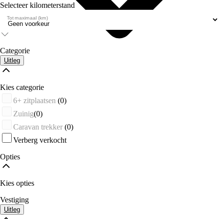
Selecteer kilometerstand
Tot maximaal (km)
Categorie
Uitleg
Kies categorie
6+ zitplaatsen
(0)
Zuinig
(0)
Caravan trekker
(0)
Verberg verkocht
Opties
Kies opties
Vestiging
Uitleg