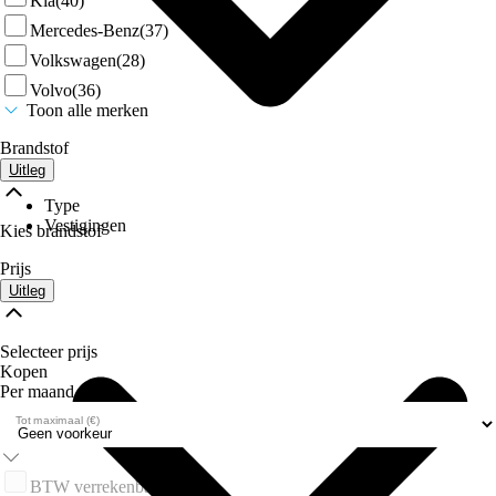
Kia
(40)
Mercedes-Benz
(37)
Volkswagen
(28)
Volvo
(36)
Toon alle merken
Brandstof
Uitleg
Type
Vestigingen
Kies brandstof
Prijs
Uitleg
Selecteer prijs
Kopen
Per maand
Tot maximaal (€)
BTW verrekenbaar
(0)