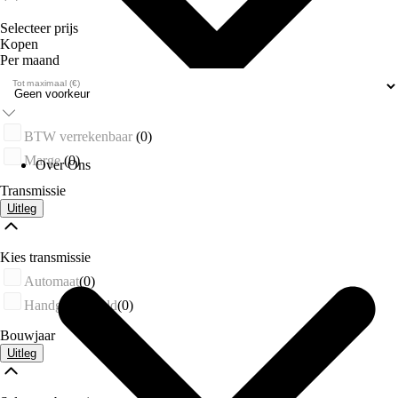
Selecteer prijs
Kopen
Per maand
Tot maximaal (€)
BTW verrekenbaar
(0)
Marge
(0)
Over Ons
Transmissie
Uitleg
Kies transmissie
Automaat
(0)
Handgeschakeld
(0)
Bouwjaar
Uitleg