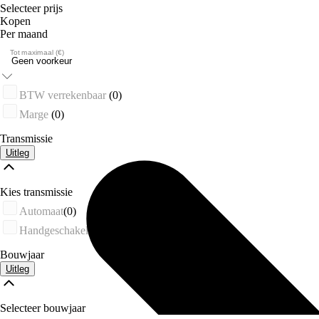
Selecteer prijs
Kopen
Per maand
Tot maximaal (€)
BTW verrekenbaar
(0)
Marge
(0)
Transmissie
Uitleg
Kies transmissie
Automaat
(0)
Handgeschakeld
(0)
Bouwjaar
Uitleg
Selecteer bouwjaar