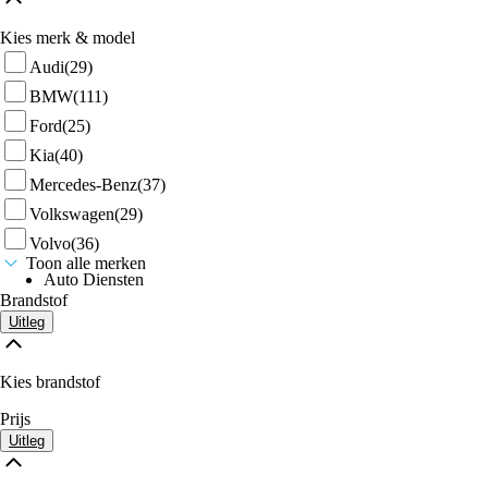
Kies merk & model
Audi
(29)
BMW
(111)
Ford
(25)
Kia
(40)
Mercedes-Benz
(37)
Volkswagen
(29)
Volvo
(36)
Toon alle merken
Auto Diensten
Brandstof
Uitleg
Kies brandstof
Prijs
Uitleg