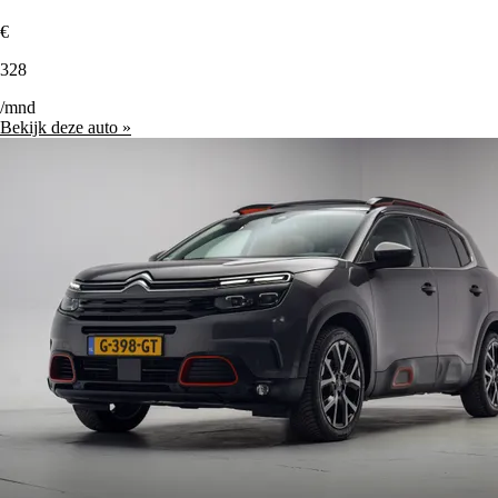
€
328
/mnd
Bekijk deze auto »