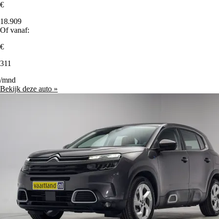
€
18.909
Of vanaf:
€
311
/mnd
Bekijk deze auto »