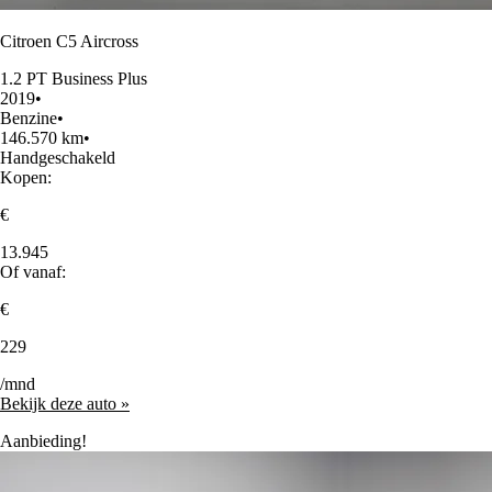
Citroen C5 Aircross
1.2 PT Business Plus
2019
•
Benzine
•
146.570 km
•
Handgeschakeld
Kopen:
€
13.945
Of vanaf:
€
229
/mnd
Bekijk deze auto »
Aanbieding!