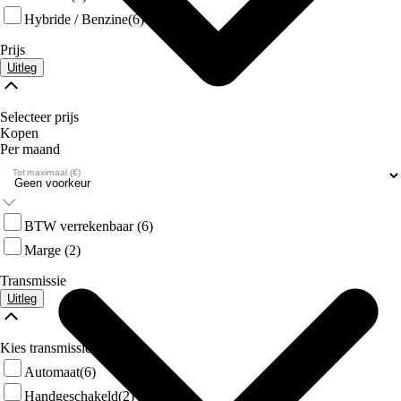
Hybride / Benzine
(6)
Prijs
Uitleg
Selecteer prijs
Kopen
Per maand
Over Ons
Tot maximaal (€)
BTW verrekenbaar
(6)
Marge
(2)
Transmissie
Uitleg
Kies transmissie
Automaat
(6)
Handgeschakeld
(2)