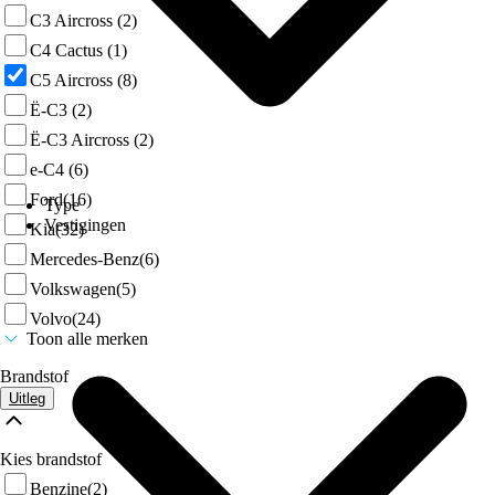
C3 Aircross
(2)
C4 Cactus
(1)
C5 Aircross
(8)
Ë-C3
(2)
Ë-C3 Aircross
(2)
e-C4
(6)
Ford
(16)
Type
Vestigingen
Kia
(32)
Mercedes-Benz
(6)
Volkswagen
(5)
Volvo
(24)
Toon alle merken
Brandstof
Uitleg
Kies brandstof
Benzine
(2)