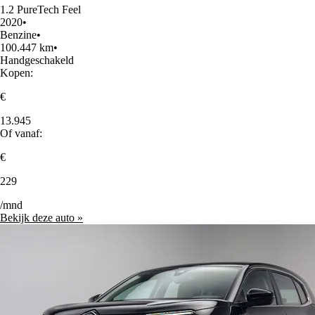
1.2 PureTech Feel
2020
•
Benzine
•
100.447 km
•
Handgeschakeld
Kopen:
€
13.945
Of vanaf:
€
229
/mnd
Bekijk deze auto »