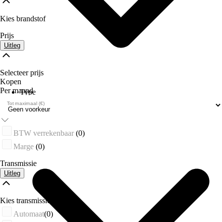
Kies brandstof
Prijs
Uitleg
Selecteer prijs
Kopen
Per maand
Type
Vestigingen
Tot maximaal (€)
BTW verrekenbaar
(0)
Marge
(0)
Transmissie
Uitleg
Kies transmissie
Automaat
(0)