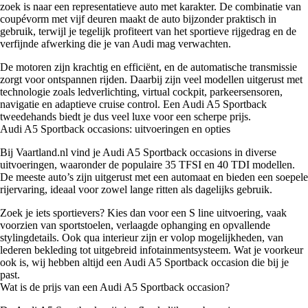
zoek is naar een representatieve auto met karakter. De combinatie van
coupévorm met vijf deuren maakt de auto bijzonder praktisch in
gebruik, terwijl je tegelijk profiteert van het sportieve rijgedrag en de
verfijnde afwerking die je van Audi mag verwachten.
De motoren zijn krachtig en efficiënt, en de automatische transmissie
zorgt voor ontspannen rijden. Daarbij zijn veel modellen uitgerust met
technologie zoals ledverlichting, virtual cockpit, parkeersensoren,
navigatie en adaptieve cruise control. Een Audi A5 Sportback
tweedehands biedt je dus veel luxe voor een scherpe prijs.
Audi A5 Sportback occasions: uitvoeringen en opties
Bij Vaartland.nl vind je Audi A5 Sportback occasions in diverse
uitvoeringen, waaronder de populaire 35 TFSI en 40 TDI modellen.
De meeste auto’s zijn uitgerust met een automaat en bieden een soepele
rijervaring, ideaal voor zowel lange ritten als dagelijks gebruik.
Zoek je iets sportievers? Kies dan voor een S line uitvoering, vaak
voorzien van sportstoelen, verlaagde ophanging en opvallende
stylingdetails. Ook qua interieur zijn er volop mogelijkheden, van
lederen bekleding tot uitgebreid infotainmentsysteem. Wat je voorkeur
ook is, wij hebben altijd een Audi A5 Sportback occasion die bij je
past.
Wat is de prijs van een Audi A5 Sportback occasion?