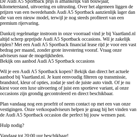
De Audi A5 Sportback prijs is afhankelijk van bouwjaar,
kilometerstand, uitvoering en uitrusting. Over het algemeen liggen de
prijzen van een tweedehands Audi A5 Sportback aanzienlijk lager dan
die van een nieuw model, terwijl je nog steeds profiteert van een
premium rijervaring.
Dankzij regelmatige instroom in onze voorraad vind je bij Vaartland.nl
altijd scherp geprijsde Audi A5 Sportback occasions. Wil je zakelijk
rijden? Met een Audi A5 Sportback financial lease rijd je voor een vast
bedrag per maand, zonder grote investering vooraf. Vraag onze
adviseurs naar de mogelijkheden.
Bekijk ons aanbod Audi A5 Sportback occasions
Wil je een Audi A5 Sportback kopen? Bekijk dan direct het actuele
aanbod bij Vaartland.nl. Je kunt eenvoudig filteren op transmissie,
brandstof, kleur of opties, zodat je snel de juiste auto vindt. Of je nu
kiest voor een luxe uitvoering of juist een sportieve variant, al onze
occasions zijn grondig gecontroleerd en direct beschikbaar.
Plan vandaag nog een proefrit of neem contact op met een van onze
vestigingen. Onze verkoopadviseurs helpen je graag bij het vinden van
de Audi A5 Sportback occasion die perfect bij jouw wensen past.
Hulp nodig?
Vandaag tot 20:00 uur beschikbaar!