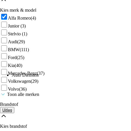
Kies merk & model
Alfa Romeo
(4)
Junior
(3)
Stelvio
(1)
Audi
(29)
BMW
(111)
Ford
(25)
Kia
(40)
Mercedes-Benz
(37)
Auto Diensten
Volkswagen
(29)
Volvo
(36)
Toon alle merken
Brandstof
Uitleg
Kies brandstof