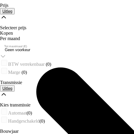
Prijs
Uitleg
Selecteer prijs
Kopen
Per maand
Tot maximaal (€)
BTW verrekenbaar
(0)
Marge
(0)
Transmissie
Uitleg
Kies transmissie
Automaat
(0)
Handgeschakeld
(0)
Bouwjaar