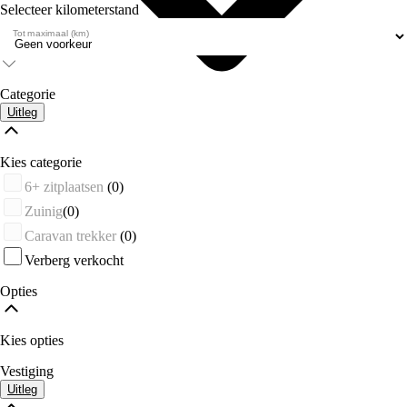
Selecteer kilometerstand
Tot maximaal (km)
Categorie
Uitleg
Kies categorie
6+ zitplaatsen
(0)
Zuinig
(0)
Caravan trekker
(0)
Verberg verkocht
Opties
Kies opties
Vestiging
Uitleg