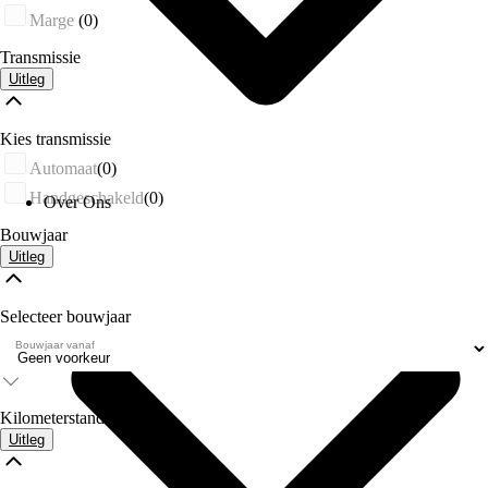
Marge
(0)
Transmissie
Uitleg
Kies transmissie
Automaat
(0)
Handgeschakeld
(0)
Over Ons
Bouwjaar
Uitleg
Selecteer bouwjaar
Bouwjaar vanaf
Kilometerstand
Uitleg