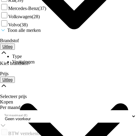
Kia
(39)
Mercedes-Benz
(37)
Volkswagen
(28)
Volvo
(38)
Toon alle merken
Brandstof
Uitleg
Type
Vestigingen
Kies brandstof
Prijs
Uitleg
Selecteer prijs
Kopen
Per maand
Tot maximaal (€)
BTW verrekenbaar
(0)