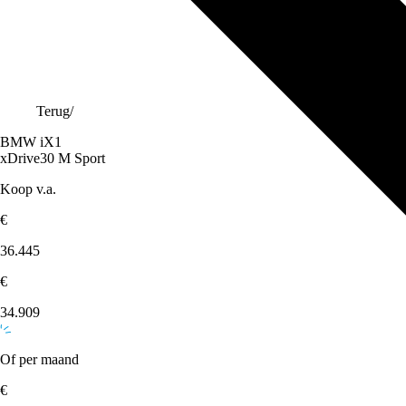
Terug
/
BMW iX1
xDrive30 M Sport
Koop v.a.
€
36.445
€
34.909
Of per maand
€