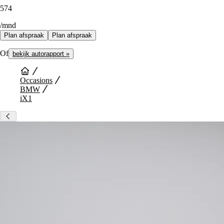
574
/mnd
Plan afspraak
Plan afspraak
Of
bekijk autorapport »
Occasions
BMW
iX1
Auto Diensten