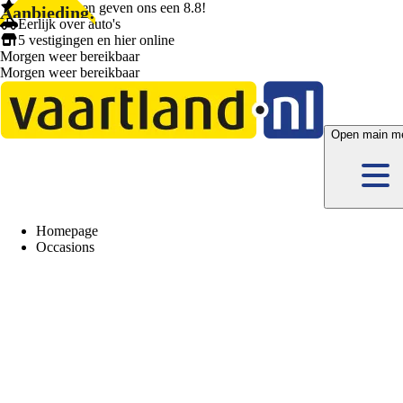
1.404 klanten
geven ons een
8.8!
Aanbieding!
Eerlijk
over auto's
5 vestigingen
en hier
online
Morgen weer bereikbaar
Morgen weer bereikbaar
Open main m
Homepage
Occasions