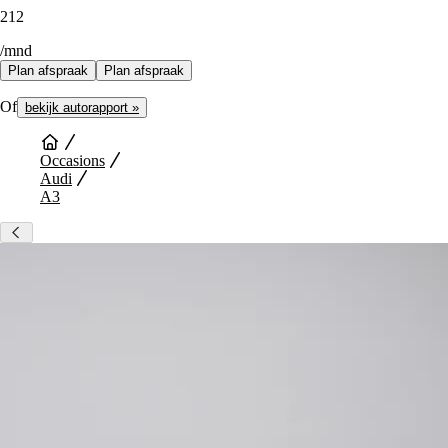
212
/mnd
Plan afspraak
Plan afspraak
Of
bekijk autorapport »
Occasions
Audi
A3
Auto Diensten